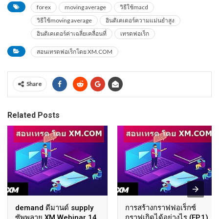
forex
moving average
วิธีใช้macd
วิธีใช้moving average
อินดิเคเตอร์ความแม่นยำสูง
อินดิเคเตอร์ค่าเฉลี่ยเคลื่อนที่
เทรดฟอเร็ก
สอนเทรดฟอเร็กโดย XM.COM
Share
Related Posts
demand ดีมานด์ supply
การสร้างกราฟฟอเร็กซ์
ซัพพลาย XM Webinar 14
กราฟเกิดได้อย่างไร (EP.1)