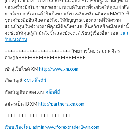
(EP.6) โดย XM.COM ในบทเรียนนี้ คุณจะได้เรียนรู้สิ่งสำคัญที่สุด
ของเครื่องมือในการเทรดตามเทรนด์ในการที่จะช่วยให้คุณเข้าถึง
การวิเคราะห์เทรนด์ “อินดิเคเตอร์ค่าเฉลี่ยเคลื่อนที่และ MACD” ซึ่ง
ชุดเครื่องมืออินดิเคเตอร์นี้จะให้สัญญาณของตลาดที่ให้ความ
แม่นยำสูง ในช่วงเวลาที่คุณมีข้อกังขาและสิ้นหวังเครื่องมือเหล่านี้
จะช่วยให้คุณรู้สึกมั่นใจขึ้น และยังจะได้เรียนรู้เรื่องอื่นๆ เช่น
แนว
รับแนวต้าน
++++++++++++++++++++++++ วิทยากรโดย : สมภพ จิตร
ตระกูล ++++++++++++++++++++++++
เข้าสู่เว็บไซต์ XM
http://www.xm.com
เปิดบัญชี
XM คลิ๊กที่นี่
เปิดบัญชีทดลอง XM
คลิ๊กที่นี่
สมัครเป็น IB XM
http://partners.xm.com
++++++++++++++++++++++++
เรียบเรียงโดย admin www.forextrader2win.com