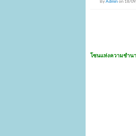
By
Admin
on 18/09
โซน
แห่งความชำน