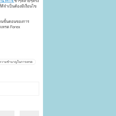
งาน MT4
ซำๆหลายๆครั้ง
ีจำเป็นต้องมีเงื่อนไข
ผ่านขั้นตอนของการ
ารเทรด Forex
งความชำนาญในการเทรด