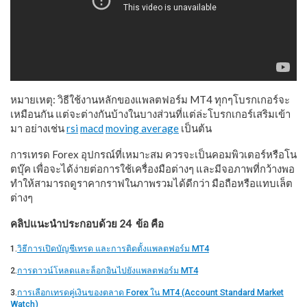
หมายเหตุ: วิธีใช้งานหลักของแพลตฟอร์ม MT4 ทุกๆโบรกเกอร์จะ
เหมือนกัน แต่จะต่างกันบ้างในบางส่วนที่แต่ล่ะโบรกเกอร์เสริมเข้า
มา อย่างเช่น
rsi
macd
moving average
เป็นต้น
การเทรด Forex อุปกรณ์ที่เหมาะสม ควรจะเป็นคอมพิวเตอร์หรือโน
ตบุ๊ค เพื่อจะได้ง่ายต่อการใช้เครื่องมือต่างๆ และมีจอภาพที่กว้างพอ
ทำให้สามารถดูราคากราฟในภาพรวมได้ดีกว่า มือถือหรือแทบเล็ต
ต่างๆ
คลิปแนะนำประกอบด้วย 24 ข้อ คือ
1.
วิธีการเปิดบัญชีเทรด และการติดตั้งแพลตฟอร์ม MT4
2.
การดาวน์โหลดและล็อกอินไปยังแพลตฟอร์ม MT4
3.
การเลือกเทรดคู่เงินของตลาด Forex ใน MT4 (Account Standard Market
Watch)