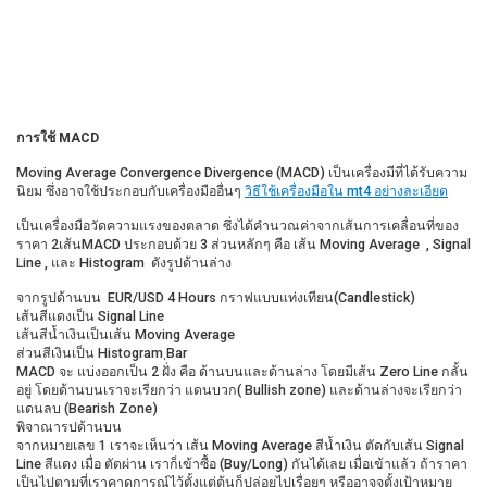
การใช้ MACD
Moving Average Convergence Divergence (MACD) เป็นเครื่องมีที่ได้รับความ
นิยม ซึ่งอาจใช้ประกอบกับเครื่องมืออื่นๆ
วิธีใช้เครื่องมือใน mt4 อย่างละเอียด
เป็นเครื่องมือวัดความแรงของตลาด ซึ่งได้คำนวณค่าจากเส้นการเคลื่อนที่ของ
ราคา 2เส้นMACD ประกอบด้วย 3 ส่วนหลักๆ คือ เส้น Moving Average , Signal
Line , และ Histogram ดังรูปด้านล่าง
จากรูปด้านบน EUR/USD 4 Hours กราฟแบบแท่งเทียน(Candlestick)
เส้นสีแดงเป็น Signal Line
เส้นสีน้ำเงินเป็นเส้น Moving Average
ส่วนสีเงินเป็น Histogram ฺBar
MACD จะ แบ่งออกเป็น 2 ฝั่ง คือ ด้านบนและด้านล่าง โดยมีเส้น Zero Line กลั้น
อยู่ โดยด้านบนเราจะเรียกว่า แดนบวก( Bullish zone) และด้านล่างจะเรียกว่า
แดนลบ (Bearish Zone)
พิจาณารปด้านบน
จากหมายเลข 1 เราจะเห็นว่า เส้น Moving Average สีน้ำเงิน ตัดกับเส้น Signal
Line สีแดง เมื่อ ตัดผ่าน เราก็เข้าซื้อ (Buy/Long) กันได้เลย เมื่อเข้าแล้ว ถ้าราคา
เป็นไปตามที่เราคาดการณ์ไว้ตั้งแต่ต้นก็ปล่อยไปเรื่อยๆ หรืออาจจตั้งเป้าหมาย