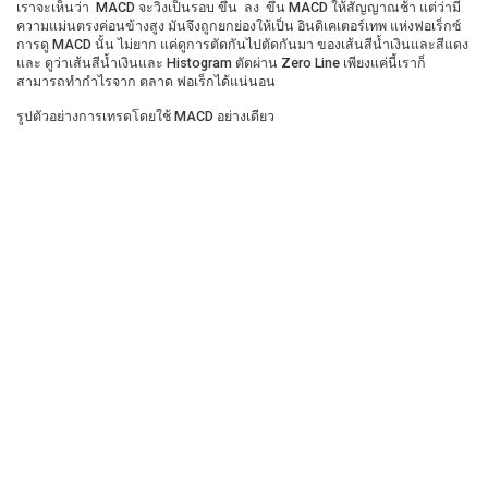
เราจะเห็นว่า MACD จะวิ่งเป็นรอบ ขึ้น ลง ขึ้น MACD ให้สัญญาณช้า แต่ว่ามี
ความแม่นตรงค่อนข้างสูง มันจึงถูกยกย่องให้เป็น อินดิเคเตอร์เทพ แห่งฟอเร็กซ์
การดู MACD นั้น ไม่ยาก แค่ดูการตัดกันไปตัดกันมา ของเส้นสีน้ำเงินและสีแดง
และ ดูว่าเส้นสีน้ำเงินและ Histogram ตัดผ่าน Zero Line เพียงแค่นี้เราก็
สามารถทำกำไรจาก ตลาด ฟอเร็กได้แน่นอน
รูปตัวอย่างการเทรดโดยใช้ MACD อย่างเดียว