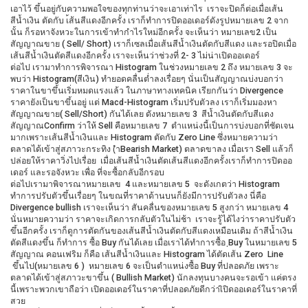
เอาไว้ ขึ้นอยู่กับความพอใจของทุกท่านว่าจะเอาเท่าไร เราจะปิดก็ต่อเมื่อเส้น
สีน้ำเงิน ตัดกับ เ้ส้นสีแดงอีกครั้ง เราก็ทำการปิดออเดอร์ดังรูปหมายเลข 2 จาก
นั้น ก็รอหาจังหวะในการเข้าทำกำไรใหม่อีกครั้ง จะเห็นว่า หมายเลข2 เป็น
สัญญาณขาย ( Sell/ Short) เราก็เซลเมื่อเส้นสีน้ำเงินตัดกับสีแดง และรอปิดเมื่อ
เส้นสีน้ำเงินตัดสีแดงอีกครั้ง เราจะเห็นว่าช่วงที่ 2- 3 ไม่น่าเปิดออเดอร์
ต่อไป เรามาทำการพิจารณา Histogram ในช่วงหมายเลข 2 ถึง หมายเลข 3 จะ
พบว่า Histogram(สีเงิน) ทำยอดคลื่นต่ำลงเรื่อยๆ นั่นเป็นสัญญาณบ่งบอกว่า
ราคาในขาขึ้นเริ่มหมดแรงแล้ว ในภาษาทางเทคนิค เรียกกันว่า Divergence
ราคายังเป็นขาขึ้นอยู่ แต่ Macd-Histogram เริ่มปรับตัวลง เราก็เริ่มมองหา
สัญญาณขาย( Sell/Short) กันได้เลย ดังหมายเลข 3 สีน้ำเงินตัดกับสีแดง
สัญญาณConfirm ว่าให้ Sell คือหมายเลข 7 ตำแหน่งนี้เป็นการบ่งบอกที่ชัดเจน
มากเพราะเส้นสีน้ำเงินและ Histogram ตัดกับ Zero Line ซึ่งหมายความว่า
ตลาดได้เข้าสู่สภาวะกระทิง (ฺำBearish Market) ตลาดขาลง เมื่อเรา Sell แล้วก็
ปล่อยให้ราคาวิ่งไปเรื่อย เมื่อเส้นสีน้ำเงินตัดเส้นสีแดงอีกครั้งเราก็ทำการปิดออ
เดอร์ และรอจังหวะ เพื่อ ที่จะซื้อกลับอีกรอบ
ต่อไปเรามาพิจารณาหมายเลข 4 และหมายเลข 5 จะดังเกตว่า Histogram
ทำการปรับตัวขึ้นเรื่อยๆ ในขณที่ราคาด้านบนก็ยังมีการปรับตัวลง นี่คือ
Divergence bullish เราจะเห็นว่า สันคลื่นของหมายเลข 5 สูงกว่า หมายเลข 4
นั่นหมายความว่า ราคาจะเกิดการกลับตัวในไม่ช้า เราจะรู้ได้ไงว่าราคาปรับตัว
ขึ้นอีกครั้ง เราก็ดูการตัดกันของเส้นสีน้ำเงินตัดกับสีแดงเหมือนเดิม ถ้าสีน้ำเงิน
ตัดสีแดงขึ้น ก็ทำการ ซื้อ Buy กันได้เลย เมื่อเราได้ทำการซื้อ ฺBuy ในหมายเลข 5
สัญญาณ คอนเฟริม ก็คือ เส้นสีน้ำเงินและ Histogram ได้ตัดเส้น Zero Line
ขึ้นไป(หมายเลข 6 ) หมายเลข 6 จะเป็นตำแหน่งซื้อ Buy ที่ปลอดภัย เพราะ
ตลาดได้เข้าสู่สภาวะขาขึ้น ( Bullish Market) นักลงทุนบางคนจะรอเข้า แค่ตรง
นี้เพราะพวกเขาถือว่า เปิดออเดอร์ในราคาที่ปลอดภัยดีกว่าเิปิดออเดอร์ในราคาที่
สวย