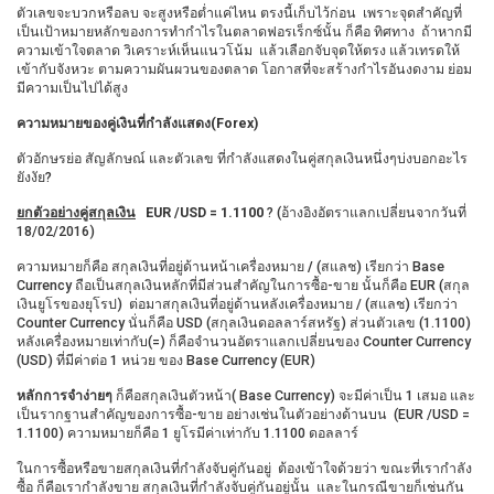
ตัวเลขจะบวกหรือลบ จะสูงหรือต่ำแค่ไหน ตรงนี้เก็บไว้ก่อน เพราะจุดสำคัญที่
เป็นเป้าหมายหลักของการทำกำไรในตลาดฟอรเร็กซ์นั้น ก็คือ ทิศทาง ถ้าหากมี
ความเข้าใจตลาด วิเคราะห์เห็นแนวโน้ม แล้วเลือกจับจุดให้ตรง แล้วเทรดให้
เข้ากับจังหวะ ตามความผันผวนของตลาด โอกาสที่จะสร้างกำไรอันงดงาม ย่อม
มีความเป็นไปได้สูง
ความหมายของคู่เงินที่กำลังแสดง(Forex)
ตัวอักษรย่อ สัญลักษณ์ และตัวเลข ที่กำลังแสดงในคู่สกุลเงินหนึ่งๆบ่งบอกอะไร
ยังงัย?
ยกตัวอย่างคู่สกุลเงิน
EUR
/USD = 1.1100
? (อ้างอิงอัตราแลกเปลี่ยนจากวันที่
18/02/2016)
ความหมายก็คือ สกุลเงินที่อยู่ด้านหน้าเครื่องหมาย
/
(สแลช) เรียกว่า Base
Currency ถือเป็นสกุลเงินหลักที่มีส่วนสำคัญในการซื้อ-ขาย นั้นก็คือ EUR (สกุล
เงินยูโรของยุโรป) ต่อมาสกุลเงินที่อยู่ด้านหลังเครื่องหมาย / (สแลช) เรียกว่า
Counter Currency นั่นก็คือ USD (สกุลเงินดอลลาร์สหรัฐ) ส่วนตัวเลข (1.1100)
หลังเครื่องหมายเท่ากับ(=) ก็คือจำนวนอัตราแลกเปลี่ยนของ Counter Currency
(USD) ที่มีค่าต่อ 1 หน่วย ของ Base Currency (EUR)
หลักการจำง่ายๆ
ก็คือสกุลเงินตัวหน้า( Base Currency) จะมีค่าเป็น 1 เสมอ และ
เป็นรากฐานสำคัญของการซื้อ-ขาย อย่างเช่นในตัวอย่างด้านบน (EUR /USD =
1.1100) ความหมายก็คือ 1 ยูโรมีค่าเท่ากับ 1.1100 ดอลลาร์
ในการซื้อหรือขายสกุลเงินที่กำลังจับคู่กันอยู่ ต้องเข้าใจด้วยว่า ขณะที่เรากำลัง
ซื้อ ก็คือเรากำลังขาย สกุลเงินที่กำลังจับคู่กันอยู่นั้น และในกรณีขายก็เช่นกัน