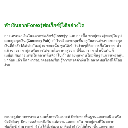
ทำเงินจากForex(ฟอเร็กซ์)ได้อย่างไร
การเทรดค่าเงินในตลาดฟอเร็กซ์(Forex)รูปแบบการซื้อ-ขาย(เทรด)จะอยู่ในรูป
แบบคู่สกุลเงิน (Currency Pair) กำไรหรือขาดทุนขึ้นอยู่กับส่วนต่างของค่าสกุล
เงินที่กำลัง Match กันอยู่ ณ ขณะนั้น พูดให้เข้าใจง่ายๆก็คือ การซื้อในราคาต่ำ
แล้วขายราคาสูง หรือการได้ขายในราคาสูงจากที่ซื้อมาราคาต่ำเป็นต้น ก็
เหมือนกับการเทรดในตลาดหุ้นทั่วๆไป ถ้านักลงทุนท่านใดมีพื้นฐานการเทรดหุ้น
มาก่อนแล้ว ก็สามารถมาต่อยอดเรียนรู้การเทรดค่าเงินในตลาดฟอเร็กซ์ได้โดย
ง่าย
เพราะรูปแบบการเทรด รวมทั้งการวิเคราะห์ ปัจจัยทางพื้นฐานและเทคนิค หรือ
ปัจจัยอื่นๆ มีความคล้ายคลึงกัน แต่ความแตกต่างกัน จะอยู่ตรงที่ในตลาด
ฟอเร็กซ์ สามารถทำกำไรได้ทั้งสองทาง คือทำกำไรได้ทั้งขาขึ้นและขาลง