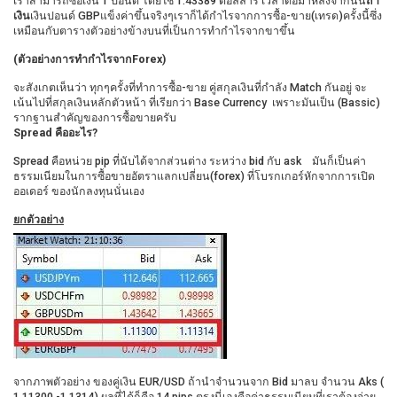
เราสามารถซื้อเงิน 1 ปอนด์ โดยใช้ 1.43389 ดอลลาร์ เวลาต่อมาหลังจากนั้น
ถ้า
เงิน
เงินปอนด์ GBPแข็งค่าขึ้นจริงๆเราก็ได้กำไรจากการซื้อ-ขาย(เทรด)ครั้งนี้ซึ่ง
เหมือนกับตารางตัวอย่างข้างบนที่เป็นการทำกำไรจากขาขึ้น
(ตัวอย่างการทำกำไรจาก
Forex)
จะสังเกตเห็นว่า ทุกๆครั้งที่ทำการซื้อ-ขาย คู่สกุลเงินที่กำลัง Match กันอยู่ จะ
เน้นไปที่สกุลเงินหลักตัวหน้า ที่เรียกว่า Base Currency เพราะมันเป็น (Bassic)
รากฐานสำคัญของการซื้อขายครับ
Spread คืออะไร?
Spread คือหน่วย pip ที่นับได้จากส่วนต่าง ระหว่าง bid กับ ask มันก็เป็นค่า
ธรรมเนียมในการซื้อขายอัตราแลกเปลี่ยน(forex) ที่โบรกเกอร์หักจากการเปิด
ออเดอร์ ของนักลงทุนนั่นเอง
ยกตัวอย่าง
จากภาพตัวอย่าง ของคู่เงิน EUR/USD ถ้านำจำนวนจาก Bid มาลบ จำนวน Aks (
1.11300 -1.1314) ผลที่ได้ก็คือ 14 pips ตรงนี่เองคือค่าธรรมเนียมที่เราต้องจ่าย