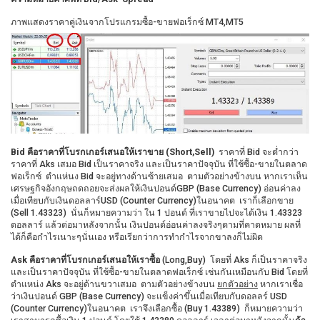
ภาพแสดงราคาคู่เงินจากโปรแกรมซื้อ-ขายฟอเร็กซ์ MT4,MT5
Bid
คือราคาที่โบรกเกอร์เสนอให้เราขาย (Short,Sell)
ราคาที่ Bid จะต่ำกว่า
ราคาที่ Aks เสมอ Bid เป็นราคาจริง และเป็นราคาปัจจุบัน ที่ใช้ซื้อ-ขายในตลาด
ฟอเร็กซ์ ตำแห่นง Bid จะอยู่ทางด้านซ้ายเสมอ ตามตัวอย่างข้างบน หากเราเห็น
เศรษฐกิจอังกฤษถดถอยจะส่งผลให้เงินปอนด์GBP (Base Currency) อ่อนค่าลง
เมื่อเทียบกับเงินดอลลาร์USD (Counter Currency)ในอนาคต เราก็เลือกขาย
(Sell 1.43323) นั่นก็หมายความว่า ใน 1 ปอนด์ ที่เราขายไปจะได้เงิน 1.43323
ดอลลาร์ แล้วต่อมาหลังจากนั้น เงินปอนด์อ่อนค่าลงจริงๆตามที่คาดหมาย ผลที่
ได้ก็คือกำไรเนาะๆนั่นเอง หรือเรียกว่าการทำกำไรจากขาลงก็ไม่ผิด
Ask คือราคาที่โบรกเกอร์เสนอให้เราซื้อ
(Long,Buy) โดยที่ Aks ก็เป็นราคาจริง
และเป็นราคาปัจจุบัน ที่ใช้ซื้อ-ขายในตลาดฟอเร็กซ์ เช่นกันเหมือนกับ Bid โดยที่
ตำแหน่ง Aks จะอยู่ด้านขวาเสมอ ตามตัวอย่างข้างบน
ยกตัวอย่าง
หากเราเชื่อ
ว่าเงินปอนด์ GBP (Base Currency) จะแข็งค่าขึ้นเมื่อเทียบกับดอลลร์ USD
(Counter Currency)ในอนาคต เราจึงเลือกซื้อ (Buy 1.43389) ก็หมายความว่า