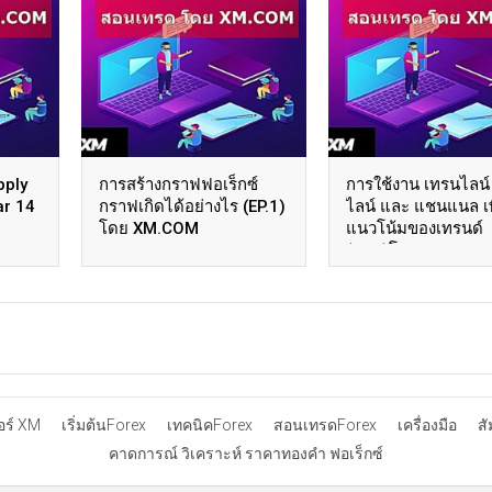
pply
การสร้างกราฟฟอเร็กซ์
การใช้งาน เทรนไลน์
ar 14
กราฟเกิดได้อย่างไร (EP.1)
ไลน์ และ แชนแนล เพื
โดย XM.COM
แนวโน้มของเทรนด์
(EP.3)โดย XM.COM
อร์ XM
เริ่มต้นForex
เทคนิคForex
สอนเทรดForex
เครื่องมือ
ส
คาดการณ์ วิเคราะห์ ราคาทองคำ ฟอเร็กซ์