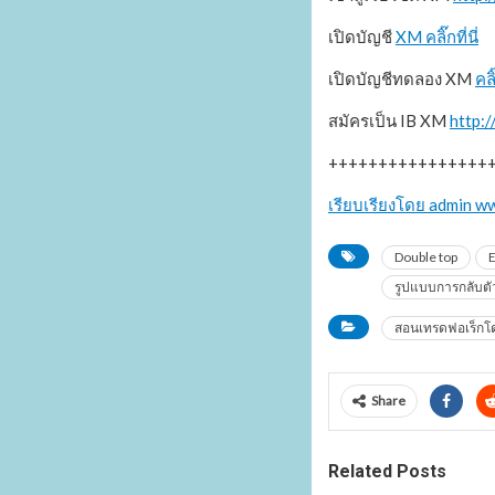
เปิดบัญชี
XM คลิ๊กที่นี่
เปิดบัญชีทดลอง XM
คลิ๊
สมัครเป็น IB XM
http:
++++++++++++++++
เรียบเรียงโดย admin 
Double top
E
รูปแบบการกลับตั
สอนเทรดฟอเร็ก
Share
Related Posts