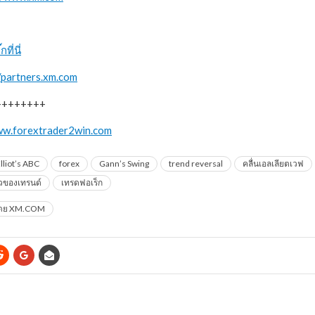
กที่นี่
//partners.xm.com
++++++++
www.forextrader2win.com
lliot’s ABC
forex
Gann’s Swing
trend reversal
คลื่นเอลเลียตเวฟ
วของเทรนด์
เทรดฟอเร็ก
โดย XM.COM