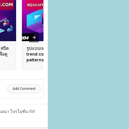
 สปีด
รูปแบบเทรนด์ต่อเนื่อง
การใช้งาน Oscilato
่อดู
trend continuation
Indicator ตัวชี้วัด
patterns (EP.5) โดย
โมเมนตัม (EP.7) โ
XM.COM
Add Comment
ัมมนา โปรโมชั่น XM