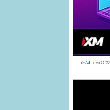
By
Admin
on 11/03