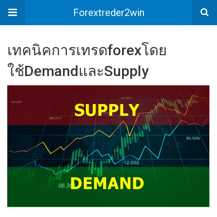
Forextreder2win
เทคนิคการเทรดforexโดย
ใช้DemandและSupply