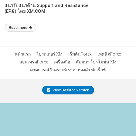
แนวรับแนวต้าน Support and Resistance
(EP.8) โดย XM.COM
Read more
หน้าแรก
โบรกเกอร์ XM
เริ่มต้นForex
เทคนิคForex
สอนเทรดForex
เครื่องมือ
สัมมนา โปรโมชั่น XM
คาดการณ์ วิเคราะห์ ราคาทองคำ ฟอเร็กซ์
View Desktop Version