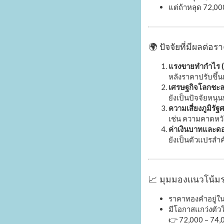
แต่ถ้าหลุด 72,0
🌍 ปัจจัยที่มีผลต่
แรงขายทำกำไร (P
หลังราคาปรับขึ้
เศรษฐกิจโลกชะล
ยังเป็นปัจจัยหน
ความเสี่ยงภูมิรั
เช่น ความคาดหวั
ค่าเงินบาทและดอ
ยังเป็นตัวแปรสำ
📈 มุมมองแนวโน้มร
ราคาทองคำอยู่ใ
มีโอกาสแกว่งตั
👉 72,000 – 74,