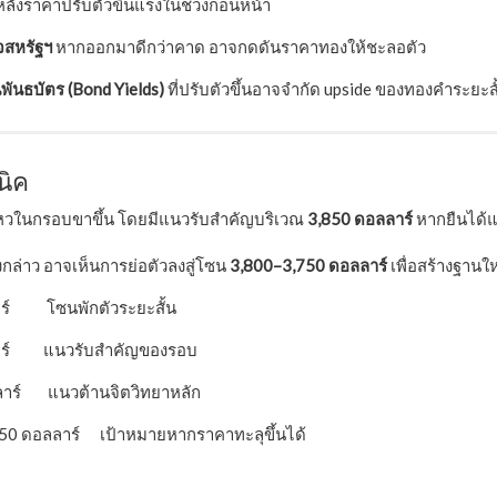
ลังราคาปรับตัวขึ้นแรงในช่วงก่อนหน้า
จสหรัฐฯ
หากออกมาดีกว่าคาด อาจกดดันราคาทองให้ชะลอตัว
นธบัตร (Bond Yields)
ที่ปรับตัวขึ้นอาจจำกัด upside ของทองคำระยะสั
นิค
หวในกรอบขาขึ้น โดยมีแนวรับสำคัญบริเวณ
3,850 ดอลลาร์
หากยืนได้แ
งกล่าว อาจเห็นการย่อตัวลงสู่โซน
3,800–3,750 ดอลลาร์
เพื่อสร้างฐานให
ร์ โซนพักตัวระยะสั้น
าร์ แนวรับสำคัญของรอบ
าร์ แนวต้านจิตวิทยาหลัก
150 ดอลลาร์ เป้าหมายหากราคาทะลุขึ้นได้