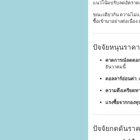
แนวโน้มปรับลดอัตราดอก
ขณะเดียวกัน ความไม่แน
ซื้อเข้ามาอย่างต่อเนื่
ปัจจัยหนุนราค
คาดการณ์ลดดอกเ
ธันวาคมนี้
ดอลลาร์อ่อนค่า
:
ความตึงเครียดทาง
แรงซื้อจากกองท
ปัจจัยกดดันร