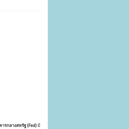
ารกลางสหรัฐ (Fed)
มี