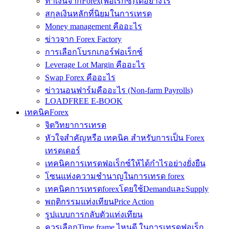
ทำเงินจากForex(ฟอเร็กซ์)ได้อย่างไร
สกุลเงินหลักที่นิยมในการเทรด
Money management คืออะไร
ข่าวจาก Forex Factory
การเลือกโบรกเกอร์ฟอเร็กซ์
Leverage Lot Margin คืออะไร
Swap Forex คืออะไร
ข่าวนอนฟาร์มคืออะไร (Non-farm Payrolls)
LOADFREE E-BOOK
เทคนิคForex
จิตวิทยาการเทรด
หัวใจสำคัญหรือ เทคนิค สำหรับการเป็น Forex
เทรดเดอร์
เทคนิคการเทรดฟอเร็กซ์ให้ได้กำไรอย่างยั่งยืน
โซนแห่งความชำนาญในการเทรด forex
เทคนิคการเทรดforexโดยใช้DemandและSupply
พฤติกรรมแท่งเทียนPrice Action
รูปแบบการกลับตัวแท่งเทียน
ควรเลือกTime frame ไหนดี ในการเทรดฟอเร็ก