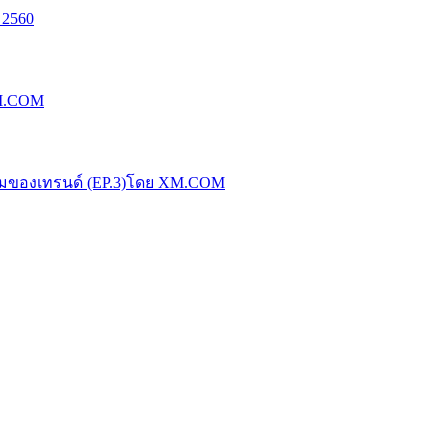
 2560
XM.COM
น้มของเทรนด์ (EP.3)โดย XM.COM