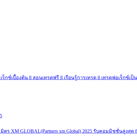
ร็กซ์เบื้องต้น ll สอนเทรดฟรี ll เรียนรู้การเทรด ll เทรดฟอเร็กซ์เป็น
5
มิตร XM GLOBAL(Partners xm Global) 2025 รับคอมมิชชั่นสูงสุด 8