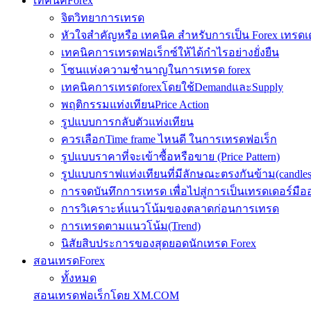
เทคนิคForex
จิตวิทยาการเทรด
หัวใจสำคัญหรือ เทคนิค สำหรับการเป็น Forex เทรดเ
เทคนิคการเทรดฟอเร็กซ์ให้ได้กำไรอย่างยั่งยืน
โซนแห่งความชำนาญในการเทรด forex
เทคนิคการเทรดforexโดยใช้DemandและSupply
พฤติกรรมแท่งเทียนPrice Action
รูปแบบการกลับตัวแท่งเทียน
ควรเลือกTime frame ไหนดี ในการเทรดฟอเร็ก
รูปแบบราคาที่จะเข้าซื้อหรือขาย (Price Pattern)
รูปแบบกราฟแท่งเทียนที่มีลักษณะตรงกันข้าม(candlesic
การจดบันทึกการเทรด เพื่อไปสู่การเป็นเทรดเดอร์มือ
การวิเคราะห์แนวโน้มของตลาดก่อนการเทรด
การเทรดตามแนวโน้ม(Trend)
นิสัยสิบประการของสุดยอดนักเทรด Forex
สอนเทรดForex
ทั้งหมด
สอนเทรดฟอเร็กโดย XM.COM