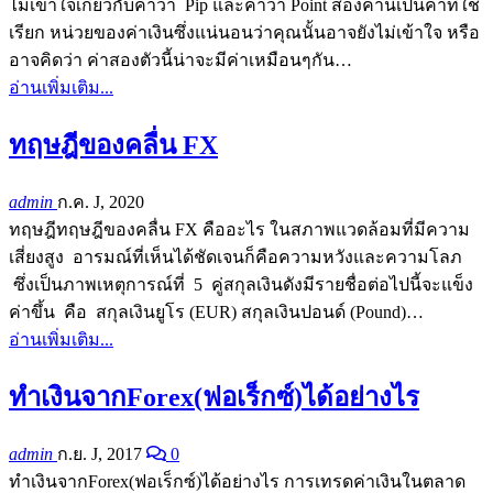
ไม่เข้าใจเกี่ยวกับคำว่า Pip และคำว่า Point สองคำนี้เป็นคำที่ใช้
เรียก หน่วยของค่าเงินซึ่งแน่นอนว่าคุณนั้นอาจยังไม่เข้าใจ หรือ
อาจคิดว่า ค่าสองตัวนี้น่าจะมีค่าเหมือนๆกัน…
อ่านเพิ่มเติม...
ทฤษฎีของคลื่น FX
admin
ก.ค. J, 2020
ทฤษฎีทฤษฎีของคลื่น FX คืออะไร ในสภาพแวดล้อมที่มีความ
เสี่ยงสูง อารมณ์ที่เห็นได้ชัดเจนก็คือความหวังและความโลภ
ซึ่งเป็นภาพเหตุการณ์ที่ 5 คู่สกุลเงินดังมีรายชื่อต่อไปนี้จะแข็ง
ค่าขึ้น คือ สกุลเงินยูโร (EUR) สกุลเงินปอนด์ (Pound)…
อ่านเพิ่มเติม...
ทำเงินจากForex(ฟอเร็กซ์)ได้อย่างไร
admin
ก.ย. J, 2017
0
ทำเงินจากForex(ฟอเร็กซ์)ได้อย่างไร การเทรดค่าเงินในตลาด