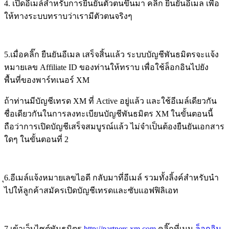
4. เปิดอีเมล์สำหรับการยืนยันตัวตนขึ้นมา คลิ๊ก ยืนยันอีเมล เพื่อ
ให้ทางระบบทราบว่าเรามีตัวตนจริงๆ
5.เมื่อคลิ๊ก ยืนยันอีเมล เสร็จสิ้นแล้ว ระบบบัญชีพันธมิตรจะแจ้ง
หมายเลข Affiliate ID ของท่านให้ทราบ เพื่อใช้ล็อกอินไปยัง
พื้นที่ของพาร์ทเนอร์ XM
ถ้าท่านมีบัญชีเทรด XM ที่ Active อยู่แล้ว และใช้อีเมล์เดียวกัน
ชื่อเดียวกันในการลงทะเบียนบัญชีพันธมิตร XM ในขั้นตอนนี้
ถือว่าการเปิดบัญชีเสร็จสมบูรณ์แล้ว ไม่จำเป็นต้องยืนยันเอกสาร
ใดๆ ในขั้นตอนที่ 2
ุ6.อีเมล์แจ้งหมายเลขไอดี กลับมาที่อีเมล์ รวมทั้งลิ้งค์สำหรับนำ
ไปให้ลูกค้าสมัครเปิดบัญชีเทรดและซับแอฟฟิลิเอท
7.เข้าเว็บไซต์พันธมิตร
http://partners.xm.com
คลิ๊กที่เมนู
ล็อกอิน