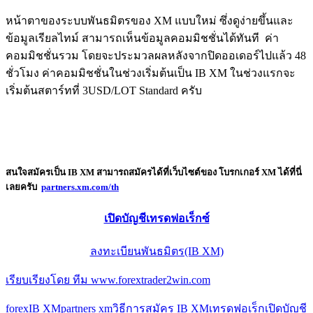
หน้าตาของระบบพันธมิตรของ XM แบบใหม่ ซึ่งดูง่ายขึ้นและ
ข้อมูลเรียลไทม์ สามารถเห็นข้อมูลคอมมิชชั่นได้ทันที ค่า
คอมมิชชั่นรวม โดยจะประมวลผลหลังจากปิดออเดอร์ไปแล้ว 48
ชั่วโมง ค่าคอมมิชชั่นในช่วงเริ่มต้นเป็น IB XM ในช่วงแรกจะ
เริ่มต้นสตาร์ทที่ 3USD/LOT Standard ครับ
สนใจสมัครเป็น
IB XM
สามารถสมัครได้ที่เว็บไซต์ของ
โบรกเกอร์ XM
ได้ที่นี่
เลยครับ
partners.xm.com/th
เปิดบัญชีเทรดฟอเร็กซ์
ลงทะเบียนพันธมิตร(IB XM)
เรียบเรียงโดย ทีม www.forextrader2win.com
forex
IB XM
partners xm
วิธีการสมัคร IB XM
เทรดฟอเร็ก
เปิดบัญชี