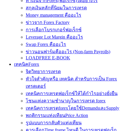
ทำเงินจากForex(ฟอเร็กซ์)ได้อย่างไร
สกุลเงินหลักที่นิยมในการเทรด
Money management คืออะไร
ข่าวจาก Forex Factory
การเลือกโบรกเกอร์ฟอเร็กซ์
Leverage Lot Margin คืออะไร
Swap Forex คืออะไร
ข่าวนอนฟาร์มคืออะไร (Non-farm Payrolls)
LOADFREE E-BOOK
เทคนิคForex
จิตวิทยาการเทรด
หัวใจสำคัญหรือ เทคนิค สำหรับการเป็น Forex
เทรดเดอร์
เทคนิคการเทรดฟอเร็กซ์ให้ได้กำไรอย่างยั่งยืน
โซนแห่งความชำนาญในการเทรด forex
เทคนิคการเทรดforexโดยใช้DemandและSupply
พฤติกรรมแท่งเทียนPrice Action
รูปแบบการกลับตัวแท่งเทียน
ควรเลือกTime frame ไหนดี ในการเทรดฟอเร็ก