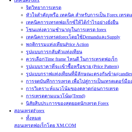
เทคนิคForex
จิตวิทยาการเทรด
หัวใจสำคัญหรือ เทคนิค สำหรับการเป็น Forex เทรดเ
เทคนิคการเทรดฟอเร็กซ์ให้ได้กำไรอย่างยั่งยืน
โซนแห่งความชำนาญในการเทรด forex
เทคนิคการเทรดforexโดยใช้DemandและSupply
พฤติกรรมแท่งเทียนPrice Action
รูปแบบการกลับตัวแท่งเทียน
ควรเลือกTime frame ไหนดี ในการเทรดฟอเร็ก
รูปแบบราคาที่จะเข้าซื้อหรือขาย (Price Pattern)
รูปแบบกราฟแท่งเทียนที่มีลักษณะตรงกันข้าม(candlesic
การจดบันทึกการเทรด เพื่อไปสู่การเป็นเทรดเดอร์มือ
การวิเคราะห์แนวโน้มของตลาดก่อนการเทรด
การเทรดตามแนวโน้ม(Trend)
นิสัยสิบประการของสุดยอดนักเทรด Forex
สอนเทรดForex
ทั้งหมด
สอนเทรดฟอเร็กโดย XM.COM