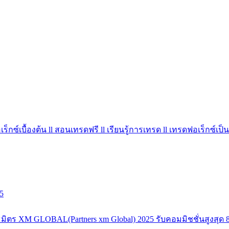
ร็กซ์เบื้องต้น ll สอนเทรดฟรี ll เรียนรู้การเทรด ll เทรดฟอเร็กซ์เป็น
5
มิตร XM GLOBAL(Partners xm Global) 2025 รับคอมมิชชั่นสูงสุด 8