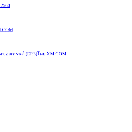
 2560
XM.COM
น้มของเทรนด์ (EP.3)โดย XM.COM