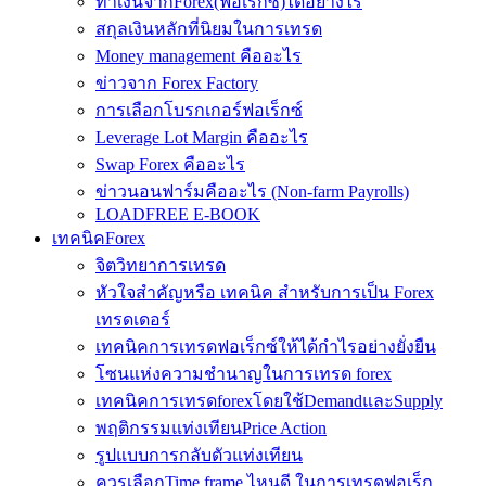
ทำเงินจากForex(ฟอเร็กซ์)ได้อย่างไร
สกุลเงินหลักที่นิยมในการเทรด
Money management คืออะไร
ข่าวจาก Forex Factory
การเลือกโบรกเกอร์ฟอเร็กซ์
Leverage Lot Margin คืออะไร
Swap Forex คืออะไร
ข่าวนอนฟาร์มคืออะไร (Non-farm Payrolls)
LOADFREE E-BOOK
เทคนิคForex
จิตวิทยาการเทรด
หัวใจสำคัญหรือ เทคนิค สำหรับการเป็น Forex
เทรดเดอร์
เทคนิคการเทรดฟอเร็กซ์ให้ได้กำไรอย่างยั่งยืน
โซนแห่งความชำนาญในการเทรด forex
เทคนิคการเทรดforexโดยใช้DemandและSupply
พฤติกรรมแท่งเทียนPrice Action
รูปแบบการกลับตัวแท่งเทียน
ควรเลือกTime frame ไหนดี ในการเทรดฟอเร็ก