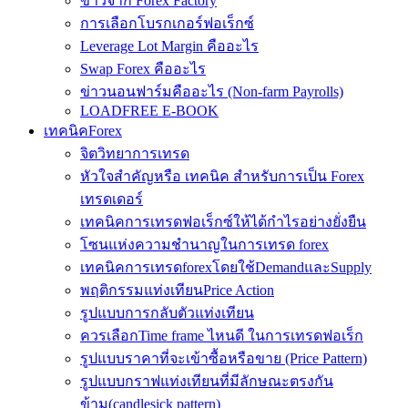
ข่าวจาก Forex Factory
การเลือกโบรกเกอร์ฟอเร็กซ์
Leverage Lot Margin คืออะไร
Swap Forex คืออะไร
ข่าวนอนฟาร์มคืออะไร (Non-farm Payrolls)
LOADFREE E-BOOK
เทคนิคForex
จิตวิทยาการเทรด
หัวใจสำคัญหรือ เทคนิค สำหรับการเป็น Forex
เทรดเดอร์
เทคนิคการเทรดฟอเร็กซ์ให้ได้กำไรอย่างยั่งยืน
โซนแห่งความชำนาญในการเทรด forex
เทคนิคการเทรดforexโดยใช้DemandและSupply
พฤติกรรมแท่งเทียนPrice Action
รูปแบบการกลับตัวแท่งเทียน
ควรเลือกTime frame ไหนดี ในการเทรดฟอเร็ก
รูปแบบราคาที่จะเข้าซื้อหรือขาย (Price Pattern)
รูปแบบกราฟแท่งเทียนที่มีลักษณะตรงกัน
ข้าม(candlesick pattern)