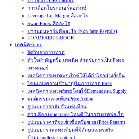
ข่าวจาก Forex Factory
การเลือกโบรกเกอร์ฟอเร็กซ์
Leverage Lot Margin คืออะไร
Swap Forex คืออะไร
ข่าวนอนฟาร์มคืออะไร (Non-farm Payrolls)
LOADFREE E-BOOK
เทคนิคForex
จิตวิทยาการเทรด
หัวใจสำคัญหรือ เทคนิค สำหรับการเป็น Forex
เทรดเดอร์
เทคนิคการเทรดฟอเร็กซ์ให้ได้กำไรอย่างยั่งยืน
โซนแห่งความชำนาญในการเทรด forex
เทคนิคการเทรดforexโดยใช้DemandและSupply
พฤติกรรมแท่งเทียนPrice Action
รูปแบบการกลับตัวแท่งเทียน
ควรเลือกTime frame ไหนดี ในการเทรดฟอเร็ก
รูปแบบราคาที่จะเข้าซื้อหรือขาย (Price Pattern)
รูปแบบกราฟแท่งเทียนที่มีลักษณะตรงกัน
ข้าม(candlesick pattern)