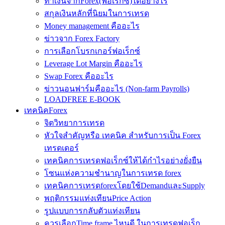
ทำเงินจากForex(ฟอเร็กซ์)ได้อย่างไร
สกุลเงินหลักที่นิยมในการเทรด
Money management คืออะไร
ข่าวจาก Forex Factory
การเลือกโบรกเกอร์ฟอเร็กซ์
Leverage Lot Margin คืออะไร
Swap Forex คืออะไร
ข่าวนอนฟาร์มคืออะไร (Non-farm Payrolls)
LOADFREE E-BOOK
เทคนิคForex
จิตวิทยาการเทรด
หัวใจสำคัญหรือ เทคนิค สำหรับการเป็น Forex
เทรดเดอร์
เทคนิคการเทรดฟอเร็กซ์ให้ได้กำไรอย่างยั่งยืน
โซนแห่งความชำนาญในการเทรด forex
เทคนิคการเทรดforexโดยใช้DemandและSupply
พฤติกรรมแท่งเทียนPrice Action
รูปแบบการกลับตัวแท่งเทียน
ควรเลือกTime frame ไหนดี ในการเทรดฟอเร็ก