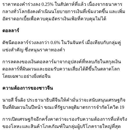
ราคาทองคำร่วงลง 0.25% ในสัปดาห์ที่แล้ว เนื่องจากธนาคาร
กลางทั่วโลกยังคงดำเนินนโยบายการเงินที่เข้มงวดขึ้น และเพิ่ม
อัตราดอกเบี้ยเพื่อควบคุมอัตราเงินเฟ้อที่ควบคุมไม่ได้
ดอลลาร์
ดัชนีดอลลาร์ร่วงลงกว่า 0.6% ในวันจันทร์ เมื่อเทียบกับกลุ่มคู่
แข่งสำคัญ ซึ่งหนุนราคาทองคำ
การลดลงของเงินดอลลาร์มาจากอุปสงค์ที่หลบภัยในสกุลเงิน
ดอลลาร์ที่ผันผวนและยอมรับความเสี่ยงได้ดีขึ้นในตลาดโลก
โดยเฉพาะอย่างยิ่งต่อจีน
ความต้องการของชาวจีน
นายสี จิ้นผิง ประธานาธิบดีจีนให้คำมั่นว่าจะสนับสนุนเศรษฐกิจ
จีนที่ผันผวนในปีหน้า ขณะที่รัฐบาลยุติมาตรการจำกัดโควิด 19
การเปิดเศรษฐกิจอีกครั้งคาดว่าจะรองรับความต้องการที่แท้จริง
ของโลหะและสินค้าโภคภัณฑ์ในกลุ่มผู้บริโภครายใหญ่ที่สุด