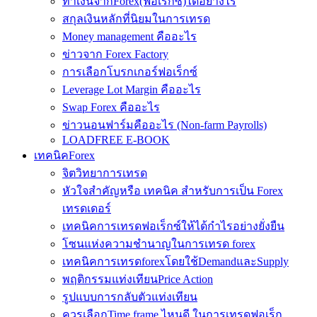
ทำเงินจากForex(ฟอเร็กซ์)ได้อย่างไร
สกุลเงินหลักที่นิยมในการเทรด
Money management คืออะไร
ข่าวจาก Forex Factory
การเลือกโบรกเกอร์ฟอเร็กซ์
Leverage Lot Margin คืออะไร
Swap Forex คืออะไร
ข่าวนอนฟาร์มคืออะไร (Non-farm Payrolls)
LOADFREE E-BOOK
เทคนิคForex
จิตวิทยาการเทรด
หัวใจสำคัญหรือ เทคนิค สำหรับการเป็น Forex
เทรดเดอร์
เทคนิคการเทรดฟอเร็กซ์ให้ได้กำไรอย่างยั่งยืน
โซนแห่งความชำนาญในการเทรด forex
เทคนิคการเทรดforexโดยใช้DemandและSupply
พฤติกรรมแท่งเทียนPrice Action
รูปแบบการกลับตัวแท่งเทียน
ควรเลือกTime frame ไหนดี ในการเทรดฟอเร็ก