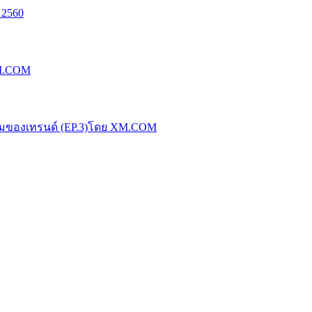
 2560
XM.COM
น้มของเทรนด์ (EP.3)โดย XM.COM