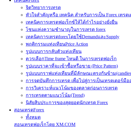
เทคนิคForex
จิตวิทยาการเทรด
หัวใจสำคัญหรือ เทคนิค สำหรับการเป็น Forex เทรดเ
เทคนิคการเทรดฟอเร็กซ์ให้ได้กำไรอย่างยั่งยืน
โซนแห่งความชำนาญในการเทรด forex
เทคนิคการเทรดforexโดยใช้DemandและSupply
พฤติกรรมแท่งเทียนPrice Action
รูปแบบการกลับตัวแท่งเทียน
ควรเลือกTime frame ไหนดี ในการเทรดฟอเร็ก
รูปแบบราคาที่จะเข้าซื้อหรือขาย (Price Pattern)
รูปแบบกราฟแท่งเทียนที่มีลักษณะตรงกันข้าม(candlesic
การจดบันทึกการเทรด เพื่อไปสู่การเป็นเทรดเดอร์มือ
การวิเคราะห์แนวโน้มของตลาดก่อนการเทรด
การเทรดตามแนวโน้ม(Trend)
นิสัยสิบประการของสุดยอดนักเทรด Forex
สอนเทรดForex
ทั้งหมด
สอนเทรดฟอเร็กโดย XM.COM