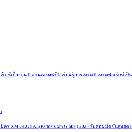
ร็กซ์เบื้องต้น ll สอนเทรดฟรี ll เรียนรู้การเทรด ll เทรดฟอเร็กซ์เป็น
5
มิตร XM GLOBAL(Partners xm Global) 2025 รับคอมมิชชั่นสูงสุด 8