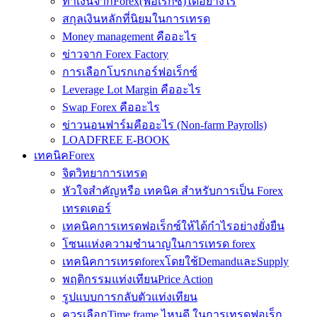
ทำเงินจากForex(ฟอเร็กซ์)ได้อย่างไร
สกุลเงินหลักที่นิยมในการเทรด
Money management คืออะไร
ข่าวจาก Forex Factory
การเลือกโบรกเกอร์ฟอเร็กซ์
Leverage Lot Margin คืออะไร
Swap Forex คืออะไร
ข่าวนอนฟาร์มคืออะไร (Non-farm Payrolls)
LOADFREE E-BOOK
เทคนิคForex
จิตวิทยาการเทรด
หัวใจสำคัญหรือ เทคนิค สำหรับการเป็น Forex
เทรดเดอร์
เทคนิคการเทรดฟอเร็กซ์ให้ได้กำไรอย่างยั่งยืน
โซนแห่งความชำนาญในการเทรด forex
เทคนิคการเทรดforexโดยใช้DemandและSupply
พฤติกรรมแท่งเทียนPrice Action
รูปแบบการกลับตัวแท่งเทียน
ควรเลือกTime frame ไหนดี ในการเทรดฟอเร็ก