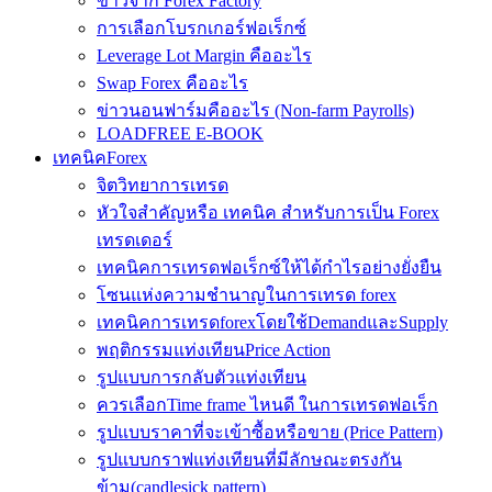
ข่าวจาก Forex Factory
การเลือกโบรกเกอร์ฟอเร็กซ์
Leverage Lot Margin คืออะไร
Swap Forex คืออะไร
ข่าวนอนฟาร์มคืออะไร (Non-farm Payrolls)
LOADFREE E-BOOK
เทคนิคForex
จิตวิทยาการเทรด
หัวใจสำคัญหรือ เทคนิค สำหรับการเป็น Forex
เทรดเดอร์
เทคนิคการเทรดฟอเร็กซ์ให้ได้กำไรอย่างยั่งยืน
โซนแห่งความชำนาญในการเทรด forex
เทคนิคการเทรดforexโดยใช้DemandและSupply
พฤติกรรมแท่งเทียนPrice Action
รูปแบบการกลับตัวแท่งเทียน
ควรเลือกTime frame ไหนดี ในการเทรดฟอเร็ก
รูปแบบราคาที่จะเข้าซื้อหรือขาย (Price Pattern)
รูปแบบกราฟแท่งเทียนที่มีลักษณะตรงกัน
ข้าม(candlesick pattern)