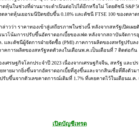
ดหุ้นในช่วงที่ผ่านมาจะดำเนินต่อไปได้อีกหรือไม่ โดยดัชนี S&P 
งตลาดหุ้นเยอรมนีปิดขยับขึ้น 0.18% และดัชนี FTSE 100 ของตลาดห
่าวว่า ราคาทองเข้าสู่เสถียรภาพในช่วงนี้ หลังจากสหรัฐเปิดเผยต
แนวโน้มการปรับขึ้นอัตราดอกเบี้ยของเฟด หลังจากสถาบันจัดการอุปท
 และดัชนีผู้จัดการฝ่ายจัดซื้อ (PMI) ภาคการผลิตของสหรัฐปรับลงจาก 
าคการผลิตของสหรัฐหดตัวลงในเดือนพ.ค.เป็นเดือนที่ 7 ติดต่อกัน
ศรษฐกิจโลกประจำปี 2023 เนื่องจากเศรษฐกิจจีน, สหรัฐ และประเ
ยมากยิ่งขึ้นจากอัตราดอกเบี้ยที่สูงขึ้นและจากสินเชื่อที่ตึงตัว
นี้ โดยปรับขึ้นจากตัวเลขคาดการณ์เดิมที่ 1.7% ที่เคยคาดไว้ในเดื
เปิดบัญชีเทรด