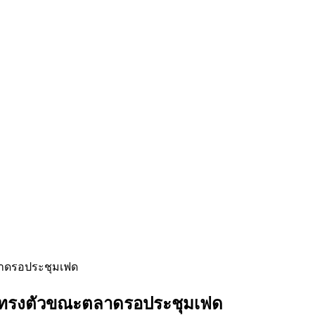
ลาดรอประชุมเฟด
องทรงตัวขณะตลาดรอประชุมเฟด