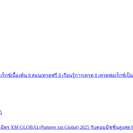
ร็กซ์เบื้องต้น ll สอนเทรดฟรี ll เรียนรู้การเทรด ll เทรดฟอเร็กซ์เป็น
5
มิตร XM GLOBAL(Partners xm Global) 2025 รับคอมมิชชั่นสูงสุด 8