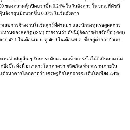
500 ของตลาดหุ้นปิดบวกขึ้น 0.24% ในวันอังคาร ในขณะที่ดัชนี
ุ้นอังกฤษปิดบวกขึ้น 0.37% ในวันอังคาร
ัวเลขการจ้างงานในวันศุกร์ที่ผ่านมา และนักลงทุนรอดูผลการ
านของสหรัฐ (ISM) รายงานว่า ดัชนีผู้จัดการฝ่ายจัดซื้อ (PMI)
47.1 ในเดือนเม.ย. สู่ 46.9 ในเดือนพ.ค. ซึ่งอยู่ต่ำกว่าตัวเลข
ทศสำคัญอื่น ๆ รักษาระดับความแข็งแกร่งไว้ได้ดีเกินคาด แต่
มากยิ่งขึ้น ทั้งนี้ ธนาคารโลกคาดว่า ผลิตภัณฑ์มวลรวมภายใน
อนม.ค. แต่ธนาคารโลกคาดว่า เศรษฐกิจโลกอาจจะเติบโตเพียง 2.4%