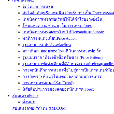
เทคนิคForex
จิตวิทยาการเทรด
หัวใจสำคัญหรือ เทคนิค สำหรับการเป็น Forex เทรดเ
เทคนิคการเทรดฟอเร็กซ์ให้ได้กำไรอย่างยั่งยืน
โซนแห่งความชำนาญในการเทรด forex
เทคนิคการเทรดforexโดยใช้DemandและSupply
พฤติกรรมแท่งเทียนPrice Action
รูปแบบการกลับตัวแท่งเทียน
ควรเลือกTime frame ไหนดี ในการเทรดฟอเร็ก
รูปแบบราคาที่จะเข้าซื้อหรือขาย (Price Pattern)
รูปแบบกราฟแท่งเทียนที่มีลักษณะตรงกันข้าม(candlesic
การจดบันทึกการเทรด เพื่อไปสู่การเป็นเทรดเดอร์มือ
การวิเคราะห์แนวโน้มของตลาดก่อนการเทรด
การเทรดตามแนวโน้ม(Trend)
นิสัยสิบประการของสุดยอดนักเทรด Forex
สอนเทรดForex
ทั้งหมด
สอนเทรดฟอเร็กโดย XM.COM