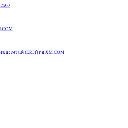
 2560
XM.COM
น้มของเทรนด์ (EP.3)โดย XM.COM