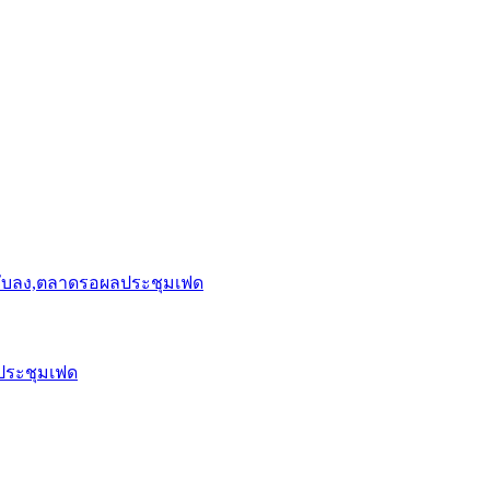
ยับลง,ตลาดรอผลประชุมเฟด
ประชุมเฟด