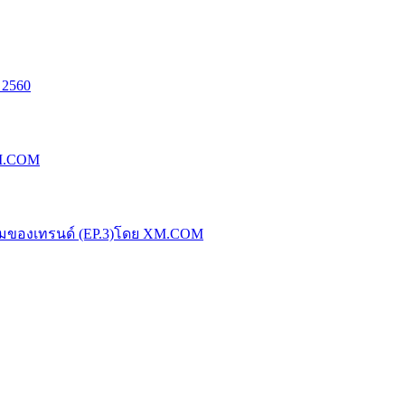
 2560
XM.COM
น้มของเทรนด์ (EP.3)โดย XM.COM