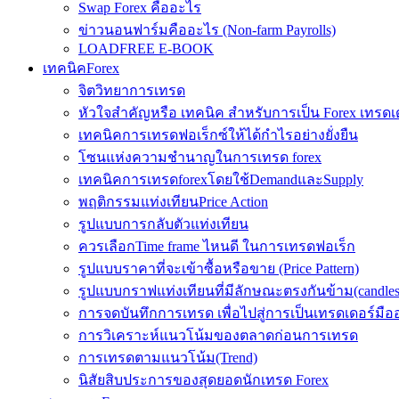
Swap Forex คืออะไร
ข่าวนอนฟาร์มคืออะไร (Non-farm Payrolls)
LOADFREE E-BOOK
เทคนิคForex
จิตวิทยาการเทรด
หัวใจสำคัญหรือ เทคนิค สำหรับการเป็น Forex เทรดเ
เทคนิคการเทรดฟอเร็กซ์ให้ได้กำไรอย่างยั่งยืน
โซนแห่งความชำนาญในการเทรด forex
เทคนิคการเทรดforexโดยใช้DemandและSupply
พฤติกรรมแท่งเทียนPrice Action
รูปแบบการกลับตัวแท่งเทียน
ควรเลือกTime frame ไหนดี ในการเทรดฟอเร็ก
รูปแบบราคาที่จะเข้าซื้อหรือขาย (Price Pattern)
รูปแบบกราฟแท่งเทียนที่มีลักษณะตรงกันข้าม(candlesic
การจดบันทึกการเทรด เพื่อไปสู่การเป็นเทรดเดอร์มือ
การวิเคราะห์แนวโน้มของตลาดก่อนการเทรด
การเทรดตามแนวโน้ม(Trend)
นิสัยสิบประการของสุดยอดนักเทรด Forex