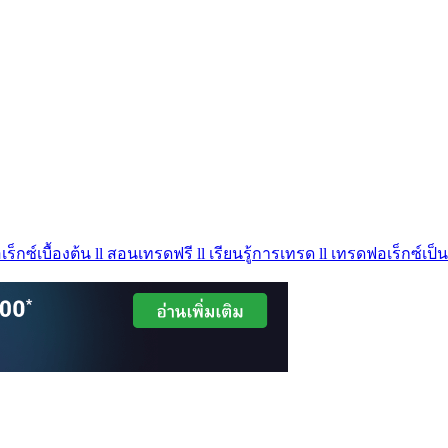
ร็กซ์เบื้องต้น ll สอนเทรดฟรี ll เรียนรู้การเทรด ll เทรดฟอเร็กซ์เป็น