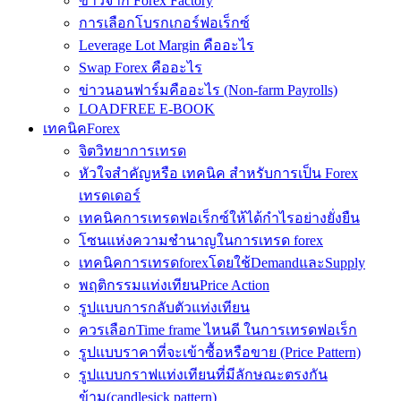
ข่าวจาก Forex Factory
การเลือกโบรกเกอร์ฟอเร็กซ์
Leverage Lot Margin คืออะไร
Swap Forex คืออะไร
ข่าวนอนฟาร์มคืออะไร (Non-farm Payrolls)
LOADFREE E-BOOK
เทคนิคForex
จิตวิทยาการเทรด
หัวใจสำคัญหรือ เทคนิค สำหรับการเป็น Forex
เทรดเดอร์
เทคนิคการเทรดฟอเร็กซ์ให้ได้กำไรอย่างยั่งยืน
โซนแห่งความชำนาญในการเทรด forex
เทคนิคการเทรดforexโดยใช้DemandและSupply
พฤติกรรมแท่งเทียนPrice Action
รูปแบบการกลับตัวแท่งเทียน
ควรเลือกTime frame ไหนดี ในการเทรดฟอเร็ก
รูปแบบราคาที่จะเข้าซื้อหรือขาย (Price Pattern)
รูปแบบกราฟแท่งเทียนที่มีลักษณะตรงกัน
ข้าม(candlesick pattern)