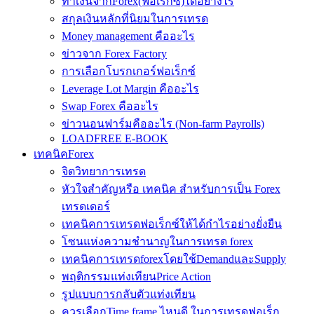
ทำเงินจากForex(ฟอเร็กซ์)ได้อย่างไร
สกุลเงินหลักที่นิยมในการเทรด
Money management คืออะไร
ข่าวจาก Forex Factory
การเลือกโบรกเกอร์ฟอเร็กซ์
Leverage Lot Margin คืออะไร
Swap Forex คืออะไร
ข่าวนอนฟาร์มคืออะไร (Non-farm Payrolls)
LOADFREE E-BOOK
เทคนิคForex
จิตวิทยาการเทรด
หัวใจสำคัญหรือ เทคนิค สำหรับการเป็น Forex
เทรดเดอร์
เทคนิคการเทรดฟอเร็กซ์ให้ได้กำไรอย่างยั่งยืน
โซนแห่งความชำนาญในการเทรด forex
เทคนิคการเทรดforexโดยใช้DemandและSupply
พฤติกรรมแท่งเทียนPrice Action
รูปแบบการกลับตัวแท่งเทียน
ควรเลือกTime frame ไหนดี ในการเทรดฟอเร็ก