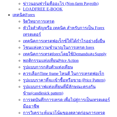
ข่าวนอนฟาร์มคืออะไร (Non-farm Payrolls)
LOADFREE E-BOOK
เทคนิคForex
จิตวิทยาการเทรด
หัวใจสำคัญหรือ เทคนิค สำหรับการเป็น Forex
เทรดเดอร์
เทคนิคการเทรดฟอเร็กซ์ให้ได้กำไรอย่างยั่งยืน
โซนแห่งความชำนาญในการเทรด forex
เทคนิคการเทรดforexโดยใช้DemandและSupply
พฤติกรรมแท่งเทียนPrice Action
รูปแบบการกลับตัวแท่งเทียน
ควรเลือกTime frame ไหนดี ในการเทรดฟอเร็ก
รูปแบบราคาที่จะเข้าซื้อหรือขาย (Price Pattern)
รูปแบบกราฟแท่งเทียนที่มีลักษณะตรงกัน
ข้าม(candlesick pattern)
การจดบันทึกการเทรด เพื่อไปสู่การเป็นเทรดเดอร์
มืออาชีพ
การวิเคราะห์แนวโน้มของตลาดก่อนการเทรด