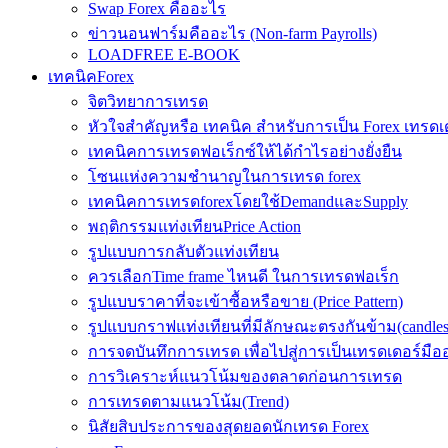
Swap Forex คืออะไร
ข่าวนอนฟาร์มคืออะไร (Non-farm Payrolls)
LOADFREE E-BOOK
เทคนิคForex
จิตวิทยาการเทรด
หัวใจสำคัญหรือ เทคนิค สำหรับการเป็น Forex เทรดเ
เทคนิคการเทรดฟอเร็กซ์ให้ได้กำไรอย่างยั่งยืน
โซนแห่งความชำนาญในการเทรด forex
เทคนิคการเทรดforexโดยใช้DemandและSupply
พฤติกรรมแท่งเทียนPrice Action
รูปแบบการกลับตัวแท่งเทียน
ควรเลือกTime frame ไหนดี ในการเทรดฟอเร็ก
รูปแบบราคาที่จะเข้าซื้อหรือขาย (Price Pattern)
รูปแบบกราฟแท่งเทียนที่มีลักษณะตรงกันข้าม(candlesic
การจดบันทึกการเทรด เพื่อไปสู่การเป็นเทรดเดอร์มือ
การวิเคราะห์แนวโน้มของตลาดก่อนการเทรด
การเทรดตามแนวโน้ม(Trend)
นิสัยสิบประการของสุดยอดนักเทรด Forex