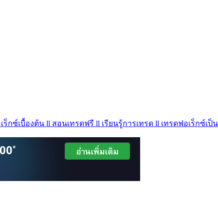
ร็กซ์เบื้องต้น ll สอนเทรดฟรี ll เรียนรู้การเทรด ll เทรดฟอเร็กซ์เป็น