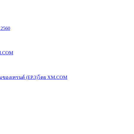
 2560
XM.COM
น้มของเทรนด์ (EP.3)โดย XM.COM