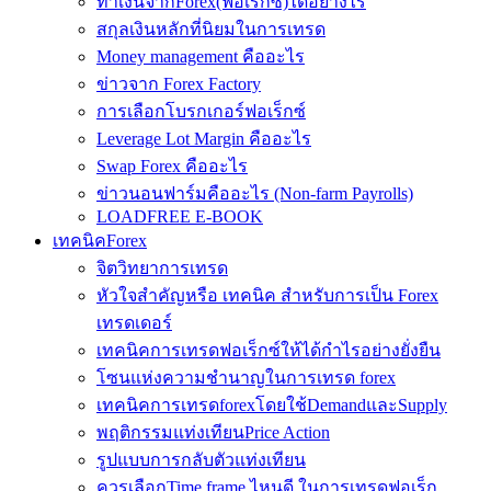
ทำเงินจากForex(ฟอเร็กซ์)ได้อย่างไร
สกุลเงินหลักที่นิยมในการเทรด
Money management คืออะไร
ข่าวจาก Forex Factory
การเลือกโบรกเกอร์ฟอเร็กซ์
Leverage Lot Margin คืออะไร
Swap Forex คืออะไร
ข่าวนอนฟาร์มคืออะไร (Non-farm Payrolls)
LOADFREE E-BOOK
เทคนิคForex
จิตวิทยาการเทรด
หัวใจสำคัญหรือ เทคนิค สำหรับการเป็น Forex
เทรดเดอร์
เทคนิคการเทรดฟอเร็กซ์ให้ได้กำไรอย่างยั่งยืน
โซนแห่งความชำนาญในการเทรด forex
เทคนิคการเทรดforexโดยใช้DemandและSupply
พฤติกรรมแท่งเทียนPrice Action
รูปแบบการกลับตัวแท่งเทียน
ควรเลือกTime frame ไหนดี ในการเทรดฟอเร็ก