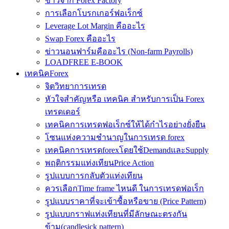
ข่าวจาก Forex Factory
การเลือกโบรกเกอร์ฟอเร็กซ์
Leverage Lot Margin คืออะไร
Swap Forex คืออะไร
ข่าวนอนฟาร์มคืออะไร (Non-farm Payrolls)
LOADFREE E-BOOK
เทคนิคForex
จิตวิทยาการเทรด
หัวใจสำคัญหรือ เทคนิค สำหรับการเป็น Forex
เทรดเดอร์
เทคนิคการเทรดฟอเร็กซ์ให้ได้กำไรอย่างยั่งยืน
โซนแห่งความชำนาญในการเทรด forex
เทคนิคการเทรดforexโดยใช้DemandและSupply
พฤติกรรมแท่งเทียนPrice Action
รูปแบบการกลับตัวแท่งเทียน
ควรเลือกTime frame ไหนดี ในการเทรดฟอเร็ก
รูปแบบราคาที่จะเข้าซื้อหรือขาย (Price Pattern)
รูปแบบกราฟแท่งเทียนที่มีลักษณะตรงกัน
ข้าม(candlesick pattern)