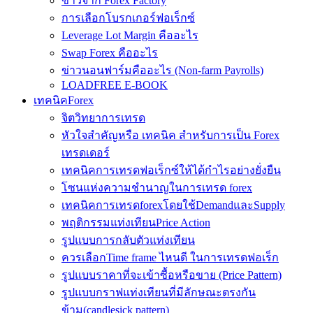
ข่าวจาก Forex Factory
การเลือกโบรกเกอร์ฟอเร็กซ์
Leverage Lot Margin คืออะไร
Swap Forex คืออะไร
ข่าวนอนฟาร์มคืออะไร (Non-farm Payrolls)
LOADFREE E-BOOK
เทคนิคForex
จิตวิทยาการเทรด
หัวใจสำคัญหรือ เทคนิค สำหรับการเป็น Forex
เทรดเดอร์
เทคนิคการเทรดฟอเร็กซ์ให้ได้กำไรอย่างยั่งยืน
โซนแห่งความชำนาญในการเทรด forex
เทคนิคการเทรดforexโดยใช้DemandและSupply
พฤติกรรมแท่งเทียนPrice Action
รูปแบบการกลับตัวแท่งเทียน
ควรเลือกTime frame ไหนดี ในการเทรดฟอเร็ก
รูปแบบราคาที่จะเข้าซื้อหรือขาย (Price Pattern)
รูปแบบกราฟแท่งเทียนที่มีลักษณะตรงกัน
ข้าม(candlesick pattern)