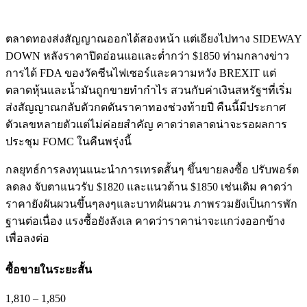
ตลาดทองส่งสัญญาณออกได้สองหน้า แต่เอียงไปทาง SIDEWAY
DOWN หลังราคาปิดอ่อนแอและต่ำกว่า $1850 ท่ามกลางข่าว
การได้ FDA ของวัคซีนไฟเซอร์และความหวัง BREXIT แต่
ตลาดหุ้นและน้ำมันถูกขายทำกำไร สวนกับค่าเงินสหรัฐฯที่เริ่ม
ส่งสัญญาณกลับตัวกดดันราคาทองช่วงท้ายปี คืนนี้มีประกาศ
ตัวเลขหลายตัวแต่ไม่ค่อยสำคัญ คาดว่าตลาดน่าจะรอผลการ
ประชุม FOMC ในคืนพรุ่งนี้
กลยุทธ์การลงทุนแนะนำการเทรดสั้นๆ ขึ้นขายลงซื้อ ปรับพอร์ต
ลดลง จับตาแนวรับ $1820 และแนวต้าน $1850 เช่นเดิม คาดว่า
ราคายังผันผวนขึ้นๆลงๆและบาทผันผวน ภาพรวมยังเป็นการพัก
ฐานต่อเนื่อง แรงซื้อยังลังเล คาดว่าราคาน่าจะแกว่งออกข้าง
เพื่อลงต่อ
ซื้อขายในระยะสั้น
1,810
–
1,850