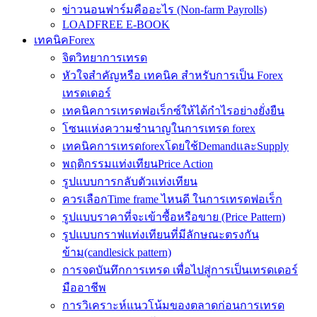
ข่าวนอนฟาร์มคืออะไร (Non-farm Payrolls)
LOADFREE E-BOOK
เทคนิคForex
จิตวิทยาการเทรด
หัวใจสำคัญหรือ เทคนิค สำหรับการเป็น Forex
เทรดเดอร์
เทคนิคการเทรดฟอเร็กซ์ให้ได้กำไรอย่างยั่งยืน
โซนแห่งความชำนาญในการเทรด forex
เทคนิคการเทรดforexโดยใช้DemandและSupply
พฤติกรรมแท่งเทียนPrice Action
รูปแบบการกลับตัวแท่งเทียน
ควรเลือกTime frame ไหนดี ในการเทรดฟอเร็ก
รูปแบบราคาที่จะเข้าซื้อหรือขาย (Price Pattern)
รูปแบบกราฟแท่งเทียนที่มีลักษณะตรงกัน
ข้าม(candlesick pattern)
การจดบันทึกการเทรด เพื่อไปสู่การเป็นเทรดเดอร์
มืออาชีพ
การวิเคราะห์แนวโน้มของตลาดก่อนการเทรด