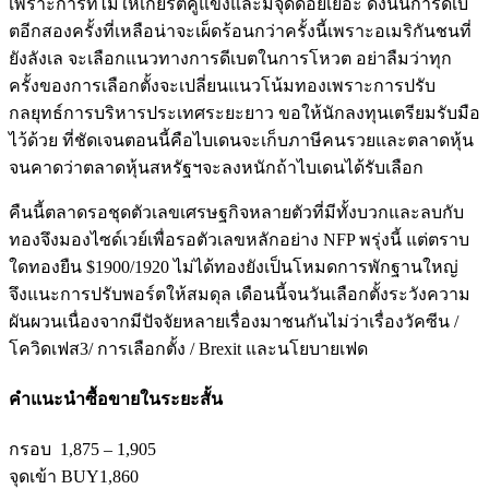
เพราะการที่ไม่ให้เกียรติคู่แข่งและมีจุดด้อยเยอะ ดังนั้นการดีเบ
ตอีกสองครั้งที่เหลือน่าจะเผ็ดร้อนกว่าครั้งนี้เพราะอเมริกันชนที่
ยังลังเล จะเลือกแนวทางการดีเบตในการโหวต อย่าลืมว่าทุก
ครั้งของการเลือกตั้งจะเปลี่ยนแนวโน้มทองเพราะการปรับ
กลยุทธ์การบริหารประเทศระยะยาว ขอให้นักลงทุนเตรียมรับมือ
ไว้ด้วย ที่ชัดเจนตอนนี้คือไบเดนจะเก็บภาษีคนรวยและตลาดหุ้น
จนคาดว่าตลาดหุ้นสหรัฐฯจะลงหนักถ้าไบเดนได้รับเลือก
คืนนี้ตลาดรอชุดตัวเลขเศรษฐกิจหลายตัวที่มีทั้งบวกและลบกับ
ทองจึงมองไซด์เวย์เพื่อรอตัวเลขหลักอย่าง NFP พรุ่งนี้ แต่ตราบ
ใดทองยืน $1900/1920 ไม่ได้ทองยังเป็นโหมดการพักฐานใหญ่
จึงแนะการปรับพอร์ตให้สมดุล เดือนนี้จนวันเลือกตั้งระวังความ
ผันผวนเนื่องจากมีปัจจัยหลายเรื่องมาชนกันไม่ว่าเรื่องวัคซีน /
โควิดเฟส3/ การเลือกตั้ง / Brexit และนโยบายเฟด
คำแนะนำ
ซื้อขายในระยะสั้น
กรอบ 1,875
–
1,905
จุดเข้า BUY
1,860