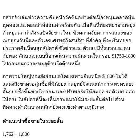
ตลาดยังเล่นข่าวความคืบหน้าวัคซีนอย่างต่อเนื่องหนุนตลาดหุ้น
ฉุดทองและดอลล่าห์อ่อนค่าพร้อมกัน เมื่อคืนนี้ทองพยายามพยุง
ตัวหยุดตก กำลังรอปัจจัยข่าวใหม่ ซึ่งตลาดจับตาการแถลงของ
เฟดสองวันนี้และตัวเลขเศรษฐกิจสหรัฐฯที่สำคัญที่จะเริ่มทยอย
ประกาศคืนนี้จนสุดสัปดาห์ ซึ่งข่าวและตัวเลขมีทั้งบวกและลบ
กับทอง ลักษณะแบบนี้อาจเห็นความผันผวนในกรอบ $1750-1800
ไปก่อนจนกว่าจะทะลุด้านใดด้านหนึ่ง
ภาพรวมใหญ่ทองยังอ่อนแอโดยเฉพาะยืนเหนือ $1800 ไม่ได้
แสดงถึงขาดวอลุ่มซื้อที่มีนัยยะ กลยุทธ์จึงแนะนำการเทรดระยะ
สั้นๆย่อซื้อขึ้นขายไปก่อน และปรับพอร์ตให้สมดุล รอตัวเลขออก
ให้ครบในสัปดาห์นี้จะเห็นภาพแนวโน้มระยะสั้นต่อไป ส่วน
ทิศทางค่าเงินบาทหลักๆยังคงแข็งค่าตามภูมิภาค
คำแนะนำ
ซื้อขายในระยะสั้น
1,762
–
1,800