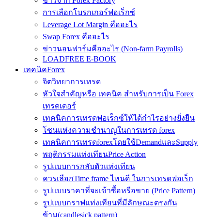
ข่าวจาก Forex Factory
การเลือกโบรกเกอร์ฟอเร็กซ์
Leverage Lot Margin คืออะไร
Swap Forex คืออะไร
ข่าวนอนฟาร์มคืออะไร (Non-farm Payrolls)
LOADFREE E-BOOK
เทคนิคForex
จิตวิทยาการเทรด
หัวใจสำคัญหรือ เทคนิค สำหรับการเป็น Forex
เทรดเดอร์
เทคนิคการเทรดฟอเร็กซ์ให้ได้กำไรอย่างยั่งยืน
โซนแห่งความชำนาญในการเทรด forex
เทคนิคการเทรดforexโดยใช้DemandและSupply
พฤติกรรมแท่งเทียนPrice Action
รูปแบบการกลับตัวแท่งเทียน
ควรเลือกTime frame ไหนดี ในการเทรดฟอเร็ก
รูปแบบราคาที่จะเข้าซื้อหรือขาย (Price Pattern)
รูปแบบกราฟแท่งเทียนที่มีลักษณะตรงกัน
ข้าม(candlesick pattern)