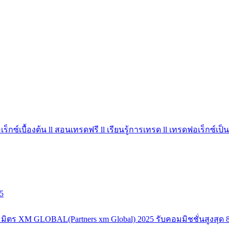
ร็กซ์เบื้องต้น ll สอนเทรดฟรี ll เรียนรู้การเทรด ll เทรดฟอเร็กซ์เป็น
5
มิตร XM GLOBAL(Partners xm Global) 2025 รับคอมมิชชั่นสูงสุด 8