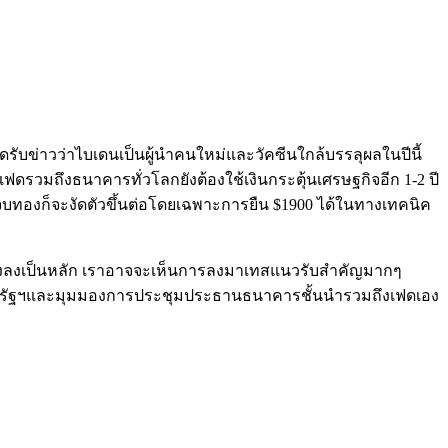
ดรับข่าวว่าไบเดนเป็นผู้นำคนใหม่และวัคซีนใกล้บรรลุผลในปีนี้
ดรวมถึงธนาคารทั่วโลกยังต้องใช้เงินกระตุ้นเศรษฐกิจอีก 1-2 ปี
จบทองก็จะงัดตัวขึ้นต่อโดยเฉพาะการยืน $1900 ได้ในทางเทคนิค
ทางลงเป็นหลัก เราอาจจะเห็นการลงมาเทสแนวรับสำคัญมากๆ
ินเฟ้อสหรัฐฯและมุมมองการประชุมประธานธนาคารชั้นนำรวมถึงเฟดเอง