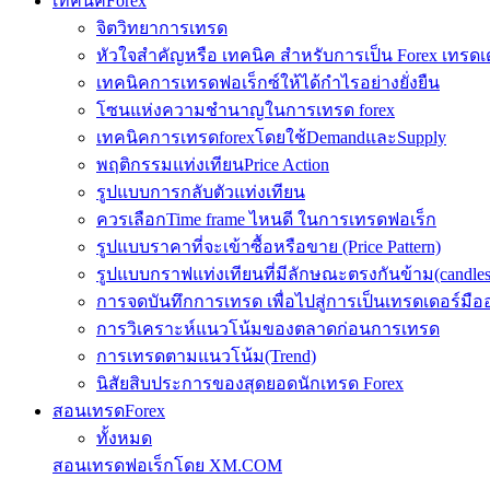
เทคนิคForex
จิตวิทยาการเทรด
หัวใจสำคัญหรือ เทคนิค สำหรับการเป็น Forex เทรดเ
เทคนิคการเทรดฟอเร็กซ์ให้ได้กำไรอย่างยั่งยืน
โซนแห่งความชำนาญในการเทรด forex
เทคนิคการเทรดforexโดยใช้DemandและSupply
พฤติกรรมแท่งเทียนPrice Action
รูปแบบการกลับตัวแท่งเทียน
ควรเลือกTime frame ไหนดี ในการเทรดฟอเร็ก
รูปแบบราคาที่จะเข้าซื้อหรือขาย (Price Pattern)
รูปแบบกราฟแท่งเทียนที่มีลักษณะตรงกันข้าม(candlesic
การจดบันทึกการเทรด เพื่อไปสู่การเป็นเทรดเดอร์มือ
การวิเคราะห์แนวโน้มของตลาดก่อนการเทรด
การเทรดตามแนวโน้ม(Trend)
นิสัยสิบประการของสุดยอดนักเทรด Forex
สอนเทรดForex
ทั้งหมด
สอนเทรดฟอเร็กโดย XM.COM