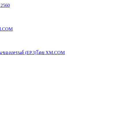
 2560
XM.COM
น้มของเทรนด์ (EP.3)โดย XM.COM