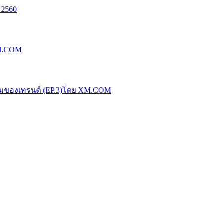
 2560
XM.COM
น้มของเทรนด์ (EP.3)โดย XM.COM