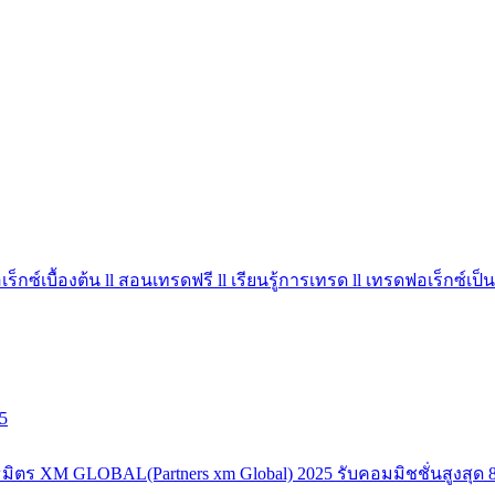
ร็กซ์เบื้องต้น ll สอนเทรดฟรี ll เรียนรู้การเทรด ll เทรดฟอเร็กซ์เป็น
5
มิตร XM GLOBAL(Partners xm Global) 2025 รับคอมมิชชั่นสูงสุด 8