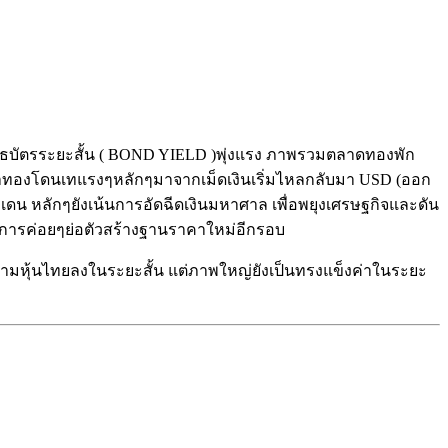
นธบัตรระยะสั้น ( BOND YIELD )พุ่งแรง ภาพรวมตลาดทองพัก
ุราคาทองโดนเทแรงๆหลักๆมาจากเม็ดเงินเริ่มไหลกลับมา USD (ออก
ดน หลักๆยังเน้นการอัดฉีดเงินมหาศาล เพื่อพยุงเศรษฐกิจและดัน
วนในการค่อยๆย่อตัวสร้างฐานราคาใหม่อีกรอบ
่อนตามหุ้นไทยลงในระยะสั้น แต่ภาพใหญ่ยังเป็นทรงแข็งค่าในระยะ