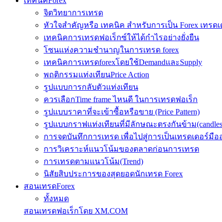
เทคนิคForex
จิตวิทยาการเทรด
หัวใจสำคัญหรือ เทคนิค สำหรับการเป็น Forex เทรดเ
เทคนิคการเทรดฟอเร็กซ์ให้ได้กำไรอย่างยั่งยืน
โซนแห่งความชำนาญในการเทรด forex
เทคนิคการเทรดforexโดยใช้DemandและSupply
พฤติกรรมแท่งเทียนPrice Action
รูปแบบการกลับตัวแท่งเทียน
ควรเลือกTime frame ไหนดี ในการเทรดฟอเร็ก
รูปแบบราคาที่จะเข้าซื้อหรือขาย (Price Pattern)
รูปแบบกราฟแท่งเทียนที่มีลักษณะตรงกันข้าม(candlesic
การจดบันทึกการเทรด เพื่อไปสู่การเป็นเทรดเดอร์มือ
การวิเคราะห์แนวโน้มของตลาดก่อนการเทรด
การเทรดตามแนวโน้ม(Trend)
นิสัยสิบประการของสุดยอดนักเทรด Forex
สอนเทรดForex
ทั้งหมด
สอนเทรดฟอเร็กโดย XM.COM