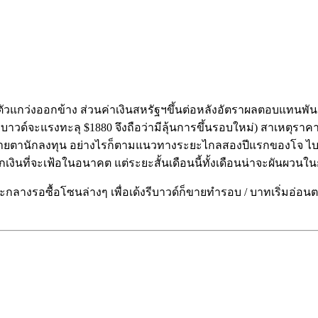
วแกว่งออกข้าง ส่วนค่าเงินสหรัฐฯขึ้นต่อหลังอัตราผลตอบแทนพั
รรีบาวด์จะแรงทะลุ $1880 จึงถือว่ามีลุ้นการขึ้นรอบใหม่) สาเหต
ในสายตานักลงทุน อย่างไรก็ตามแนวทางระยะไกลสองปีแรกของโจ ไบเ
จากเงินที่จะเฟ้อในอนาคต แต่ระยะสั้นเดือนนี้ทั้งเดือนน่าจะผันผ
ระยะกลางรอซื้อโซนล่างๆ เพื่อเด้งรีบาวด์ก็ขายทำรอบ / บาทเริ่มอ