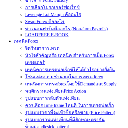
ข่าวจาก Forex Factory
การเลือกโบรกเกอร์ฟอเร็กซ์
Leverage Lot Margin คืออะไร
Swap Forex คืออะไร
ข่าวนอนฟาร์มคืออะไร (Non-farm Payrolls)
LOADFREE E-BOOK
เทคนิคForex
จิตวิทยาการเทรด
หัวใจสำคัญหรือ เทคนิค สำหรับการเป็น Forex
เทรดเดอร์
เทคนิคการเทรดฟอเร็กซ์ให้ได้กำไรอย่างยั่งยืน
โซนแห่งความชำนาญในการเทรด forex
เทคนิคการเทรดforexโดยใช้DemandและSupply
พฤติกรรมแท่งเทียนPrice Action
รูปแบบการกลับตัวแท่งเทียน
ควรเลือกTime frame ไหนดี ในการเทรดฟอเร็ก
รูปแบบราคาที่จะเข้าซื้อหรือขาย (Price Pattern)
รูปแบบกราฟแท่งเทียนที่มีลักษณะตรงกัน
ข้าม(candlesick pattern)