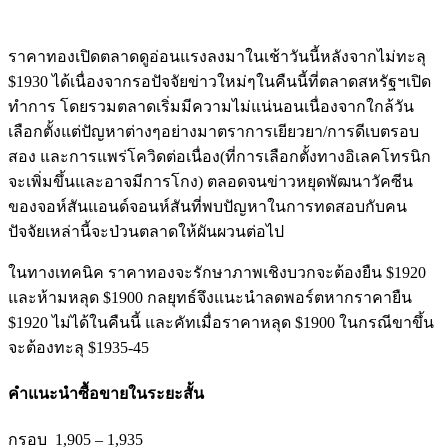
ราคาทองเปิดตลาดดูอ่อนแรงลงมาในเช้าวันนี้หลังจากไม่ทะลุ
$1930 ได้เนื่องจากรอปัจจัยข่าวใหม่ๆในคืนนี้ที่ตลาดสหรัฐฯเปิด
ทำการ โดยรวมตลาดเริ่มมีความไม่แน่นอนเนื่องจากใกล้วัน
เลือกตั้งแต่ปัญหาต่างๆอย่างมาตราการเยียวยา/การดีเบตรอบ
สอง และการแพร่โควิดต่อเนื่อง(ที่การเลือกตั้งทางอิเลคโทรนิก
จะเพิ่มขึ้นและอาจมีการโกง) ตลอดจนข่าวหยุดพัฒนาวัคซีน
ของจอห์สันแอนด์จอนห์สันที่พบปัญหาในการทดสอบกับคน
ปัจจัยเหล่านี้จะป่วนตลาดให้ผันผวนต่อไป
ในทางเทคนิค ราคาทองจะรักษาภาพเชิงบวกจะต้องยืน $1920
และห้ามหลุด $1900 กลยุทธ์จึงแนะนำลดพอร์ตหากราคายืน
$1920 ไม่ได้ในคืนนี้ และคัทเมื่อราคาหลุด $1900 ในกรณีขาขึ้น
จะต้องทะลุ $1935-45
คำแนะนำ
ซื้อขายในระยะสั้น
กรอบ 1,905
–
1,935