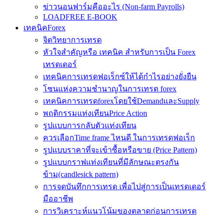
ข่าวนอนฟาร์มคืออะไร (Non-farm Payrolls)
LOADFREE E-BOOK
เทคนิคForex
จิตวิทยาการเทรด
หัวใจสำคัญหรือ เทคนิค สำหรับการเป็น Forex
เทรดเดอร์
เทคนิคการเทรดฟอเร็กซ์ให้ได้กำไรอย่างยั่งยืน
โซนแห่งความชำนาญในการเทรด forex
เทคนิคการเทรดforexโดยใช้DemandและSupply
พฤติกรรมแท่งเทียนPrice Action
รูปแบบการกลับตัวแท่งเทียน
ควรเลือกTime frame ไหนดี ในการเทรดฟอเร็ก
รูปแบบราคาที่จะเข้าซื้อหรือขาย (Price Pattern)
รูปแบบกราฟแท่งเทียนที่มีลักษณะตรงกัน
ข้าม(candlesick pattern)
การจดบันทึกการเทรด เพื่อไปสู่การเป็นเทรดเดอร์
มืออาชีพ
การวิเคราะห์แนวโน้มของตลาดก่อนการเทรด