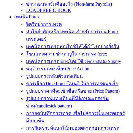
ข่าวนอนฟาร์มคืออะไร (Non-farm Payrolls)
LOADFREE E-BOOK
เทคนิคForex
จิตวิทยาการเทรด
หัวใจสำคัญหรือ เทคนิค สำหรับการเป็น Forex
เทรดเดอร์
เทคนิคการเทรดฟอเร็กซ์ให้ได้กำไรอย่างยั่งยืน
โซนแห่งความชำนาญในการเทรด forex
เทคนิคการเทรดforexโดยใช้DemandและSupply
พฤติกรรมแท่งเทียนPrice Action
รูปแบบการกลับตัวแท่งเทียน
ควรเลือกTime frame ไหนดี ในการเทรดฟอเร็ก
รูปแบบราคาที่จะเข้าซื้อหรือขาย (Price Pattern)
รูปแบบกราฟแท่งเทียนที่มีลักษณะตรงกัน
ข้าม(candlesick pattern)
การจดบันทึกการเทรด เพื่อไปสู่การเป็นเทรดเดอร์
มืออาชีพ
การวิเคราะห์แนวโน้มของตลาดก่อนการเทรด