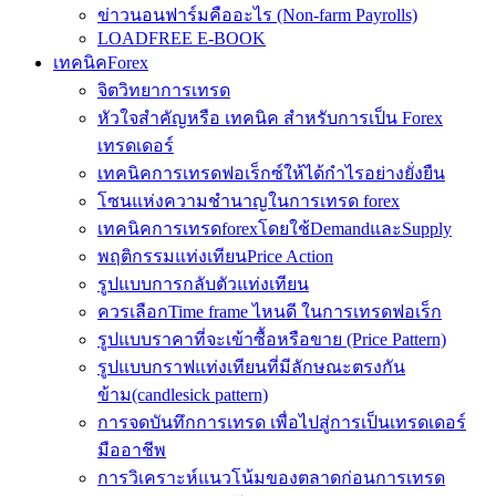
ข่าวนอนฟาร์มคืออะไร (Non-farm Payrolls)
LOADFREE E-BOOK
เทคนิคForex
จิตวิทยาการเทรด
หัวใจสำคัญหรือ เทคนิค สำหรับการเป็น Forex
เทรดเดอร์
เทคนิคการเทรดฟอเร็กซ์ให้ได้กำไรอย่างยั่งยืน
โซนแห่งความชำนาญในการเทรด forex
เทคนิคการเทรดforexโดยใช้DemandและSupply
พฤติกรรมแท่งเทียนPrice Action
รูปแบบการกลับตัวแท่งเทียน
ควรเลือกTime frame ไหนดี ในการเทรดฟอเร็ก
รูปแบบราคาที่จะเข้าซื้อหรือขาย (Price Pattern)
รูปแบบกราฟแท่งเทียนที่มีลักษณะตรงกัน
ข้าม(candlesick pattern)
การจดบันทึกการเทรด เพื่อไปสู่การเป็นเทรดเดอร์
มืออาชีพ
การวิเคราะห์แนวโน้มของตลาดก่อนการเทรด