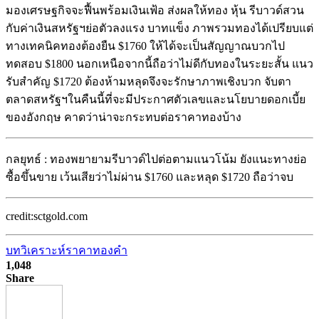
มองเศรษฐกิจจะฟื้นพร้อมเงินเฟ้อ ส่งผลให้ทอง หุ้น รีบาวด์สวน
กับค่าเงินสหรัฐฯย่อตัวลงแรง บาทแข็ง ภาพรวมทองได้เปรียบแต่
ทางเทคนิคทองต้องยืน $1760 ให้ได้จะเป็นสัญญาณบวกไป
ทดสอบ $1800 นอกเหนือจากนี้ถือว่าไม่ดีกับทองในระยะสั้น แนว
รับสำคัญ $1720 ต้องห้ามหลุดจึงจะรักษาภาพเชิงบวก จับตา
ตลาดสหรัฐฯในคืนนี้ที่จะมีประกาศตัวเลขและนโยบายดอกเบี้ย
ของอังกฤษ คาดว่าน่าจะกระทบต่อราคาทองบ้าง
กลยุทธ์ : ทองพยายามรีบาวด์ไปต่อตามแนวโน้ม ยังแนะทางย่อ
ซื้อขึ้นขาย เว้นเสียว่าไม่ผ่าน $1760 และหลุด $1720 ถือว่าจบ
credit:sctgold.com
บทวิเคราะห์ราคาทองคำ
1,048
Share