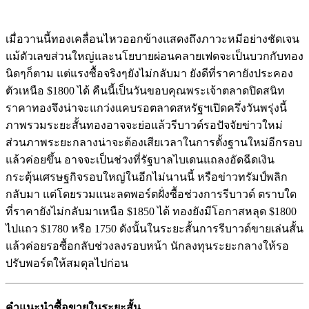
เมื่อวานนี้ทองเคลื่อนไหวออกข้างแสดงถึงภาวะหมีอย่างชัดเจน
แม้ตัวเลขส่วนใหญ่และนโยบายผ่อนคลายเฟดจะเป็นบวกกับทอง
นิดๆก็ตาม แต่แรงซื้อจริงๆยังไม่กลับมา ยังดีที่ราคายังประคอง
ตัวเหนือ $1800 ได้ คืนนี้เป็นวันขอบคุณพระเจ้าตลาดปิดสนิท
ราคาทองจึงน่าจะแกว่งแคบรอตลาดสหรัฐฯเปิดครึ่งวันพรุ่งนี้
ภาพรวมระยะสั้นทองอาจจะย่อแล้วรีบาวด์รอปัจจัยข่าวใหม่
ส่วนภาพระยะกลางน่าจะต้องเสียเวลาในการตั้งฐานใหม่อีกรอบ
แล้วค่อยขึ้น อาจจะเป็นช่วงที่รัฐบาลไบเดนแถลงอัดฉีดเงิน
กระตุ้นเศรษฐกิจรอบใหญ่ในอีกไม่นานนี้ หรือข่าวทรัมป์พลิก
กลับมา แต่โดยรวมแนะลดพอร์ตฝั่งซื้อช่วงการรีบาวด์ ตราบใด
ที่ราคายังไม่กลับมาเหนือ $1850 ได้ ทองยังมีโอกาสหลุด $1800
ไปแถว $1780 หรือ 1750 ดังนั้นในระยะสั้นการรีบาวด์ขายเล่นสั้น
แล้วค่อยรอซื้อกลับช่วงลงรอบหน้า นักลงทุนระยะกลางให้รอ
ปรับพอร์ตให้สมดุลไปก่อน
คำแนะนำ
ซื้อขายในระยะสั้น