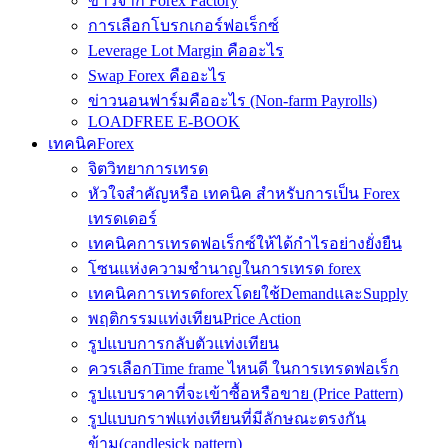
ข่าวจาก Forex Factory
การเลือกโบรกเกอร์ฟอเร็กซ์
Leverage Lot Margin คืออะไร
Swap Forex คืออะไร
ข่าวนอนฟาร์มคืออะไร (Non-farm Payrolls)
LOADFREE E-BOOK
เทคนิคForex
จิตวิทยาการเทรด
หัวใจสำคัญหรือ เทคนิค สำหรับการเป็น Forex
เทรดเดอร์
เทคนิคการเทรดฟอเร็กซ์ให้ได้กำไรอย่างยั่งยืน
โซนแห่งความชำนาญในการเทรด forex
เทคนิคการเทรดforexโดยใช้DemandและSupply
พฤติกรรมแท่งเทียนPrice Action
รูปแบบการกลับตัวแท่งเทียน
ควรเลือกTime frame ไหนดี ในการเทรดฟอเร็ก
รูปแบบราคาที่จะเข้าซื้อหรือขาย (Price Pattern)
รูปแบบกราฟแท่งเทียนที่มีลักษณะตรงกัน
ข้าม(candlesick pattern)