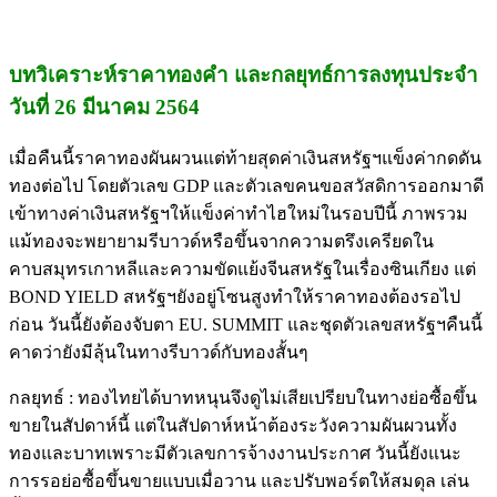
บทวิเคราะห์ราคาทองคำ และกลยุทธ์การลงทุนประจำ
วันที่ 26 มีนาคม 2564
เมื่อคืนนี้ราคาทองผันผวนแต่ท้ายสุดค่าเงินสหรัฐฯแข็งค่ากดดัน
ทองต่อไป โดยตัวเลข GDP และตัวเลขคนขอสวัสดิการออกมาดี
เข้าทางค่าเงินสหรัฐฯให้แข็งค่าทำไฮใหม่ในรอบปีนี้ ภาพรวม
แม้ทองจะพยายามรีบาวด์หรือขึ้นจากความตรึงเครียดใน
คาบสมุทรเกาหลีและความขัดแย้งจีนสหรัฐในเรื่องซินเกียง แต่
BOND YIELD สหรัฐฯยังอยู่โซนสูงทำให้ราคาทองต้องรอไป
ก่อน วันนี้ยังต้องจับตา EU. SUMMIT และชุดตัวเลขสหรัฐฯคืนนี้
คาดว่ายังมีลุ้นในทางรีบาวด์กับทองสั้นๆ
กลยุทธ์ : ทองไทยได้บาทหนุนจึงดูไม่เสียเปรียบในทางย่อซื้อขึ้น
ขายในสัปดาห์นี้ แต่ในสัปดาห์หน้าต้องระวังความผันผวนทั้ง
ทองและบาทเพราะมีตัวเลขการจ้างงานประกาศ วันนี้ยังแนะ
การรอย่อซื้อขึ้นขายแบบเมื่อวาน และปรับพอร์ตให้สมดุล เล่น