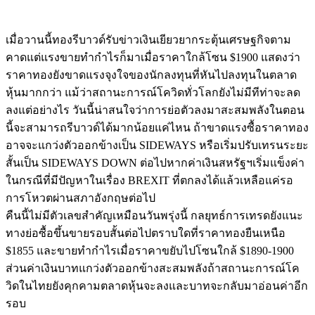
เมื่อวานนี้ทองรีบาวด์รับข่าวเงินเยียวยากระตุ้นเศรษฐกิจตาม
คาดแต่แรงขายทำกำไรก็มาเมื่อราคาใกล้โซน $1900 แสดงว่า
ราคาทองยังขาดแรงจุงใจของนักลงทุนที่หันไปลงทุนในตลาด
หุ้นมากกว่า แม้ว่าสถานะการณ์โควิดทั่วโลกยังไม่มีทีท่าจะลด
ลงแต่อย่างไร วันนี้น่าสนใจว่าการย่อตัวลงมาสะสมพลังในตอน
นี้จะสามารถรีบาวด์ได้มากน้อยแค่ไหน ถ้าขาดแรงซื้อราคาทอง
อาจจะแกว่งตัวออกข้างเป็น SIDEWAYS หรือเริ่มปรับเทรนระยะ
สั้นเป็น SIDEWAYS DOWN ต่อไปหากค่าเงินสหรัฐฯเริ่มแข็งค่า
ในกรณีที่มีปัญหาในเรื่อง BREXIT ที่ตกลงได้แล้วเหลือแค่รอ
การโหวตผ่านสภาอังกฤษต่อไป
คืนนี้ไม่มีตัวเลขสำคัญเหมือนวันพรุ่งนี้ กลยุทธ์การเทรดยังแนะ
ทางย่อซื้อขึ้นขายรอบสั้นต่อไปตราบใดที่ราคาทองยืนเหนือ
$1855 และขายทำกำไรเมื่อราคาขยับไปโซนใกล้ $1890-1900
ส่วนค่าเงินบาทแกว่งตัวออกข้างสะสมพลังถ้าสถานะการณ์โค
วิดในไทยยังคุกคามตลาดหุ้นจะลงและบาทจะกลับมาอ่อนค่าอีก
รอบ