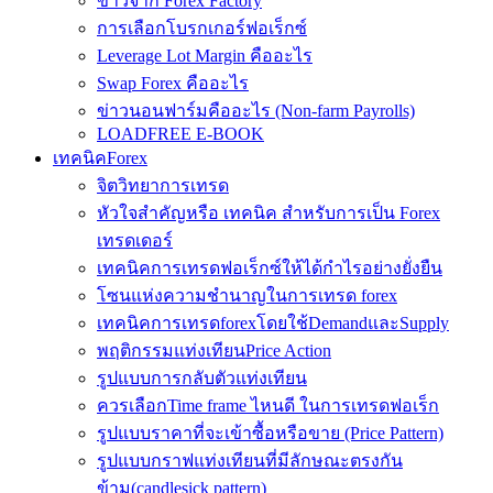
ข่าวจาก Forex Factory
การเลือกโบรกเกอร์ฟอเร็กซ์
Leverage Lot Margin คืออะไร
Swap Forex คืออะไร
ข่าวนอนฟาร์มคืออะไร (Non-farm Payrolls)
LOADFREE E-BOOK
เทคนิคForex
จิตวิทยาการเทรด
หัวใจสำคัญหรือ เทคนิค สำหรับการเป็น Forex
เทรดเดอร์
เทคนิคการเทรดฟอเร็กซ์ให้ได้กำไรอย่างยั่งยืน
โซนแห่งความชำนาญในการเทรด forex
เทคนิคการเทรดforexโดยใช้DemandและSupply
พฤติกรรมแท่งเทียนPrice Action
รูปแบบการกลับตัวแท่งเทียน
ควรเลือกTime frame ไหนดี ในการเทรดฟอเร็ก
รูปแบบราคาที่จะเข้าซื้อหรือขาย (Price Pattern)
รูปแบบกราฟแท่งเทียนที่มีลักษณะตรงกัน
ข้าม(candlesick pattern)