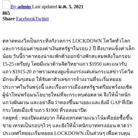
By
admin
Last updated
ม.ค. 5, 2021
865
Share
Facebook
Twitter
ตลาดทองวิ่งเป็นกระทิงกังวลการ LOCKDOWN โควิดทั่วโลก
และการอ่อนค่าของค่าเงินสหรัฐฯในรอบ 2 ปี ดึงบาทแข็งค่าเล็ก
น้อย วันนี้ราคาทองน่าจะพักตัวออกข้างพักสะสมพลังในกรอบ
15-25 เหรียญ โดยมีแนวต้านจิตวิทยาแถว $1950 และแนวรับ
แถว $1915-20 ภาพรวมทองดูแข็งแกร่งแต่เล่นกระแสข่าวโควิด
มักจะสั้นๆเสมอ ให้จับตาตัวเลขการจ้างงานที่จะเริ่มทยอย
ประกาศในวันพรุ่งนี้ และเรื่องการเมืองสหรัฐฯเตรียมพร้อมเชิด
ผู้นำใหม่พร้อมนโยบายใหม่ที่จะกระทบต่อตลาด จึงให้น้ำหนัก
แกว่งผันผวน และอย่าลืมว่าทองขึ้นมาเยอะและยังมี GAP ที่เปิด
กระโดดเมื่อเช้าแถว $1900 ที่รอลงมาปิด
กลยุทธ์ : ทองปิดแดนบวก ก็ต้องเทรดตามแนวโน้มคือย่อซื้อขึ้น
ขาย เทรดเป็นรอบๆไวๆ และยังให้น้ำหนักบาททรงอ่อน คาดว่า
ประเทศไทยจะเริ่มทยอย LOCKDOWN เป็นส่วนๆ เพื่อควบคุม