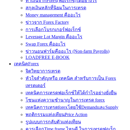
ทำเงินจากForex(ฟอเร็กซ์)ได้อย่างไร
สกุลเงินหลักที่นิยมในการเทรด
Money management คืออะไร
ข่าวจาก Forex Factory
การเลือกโบรกเกอร์ฟอเร็กซ์
Leverage Lot Margin คืออะไร
Swap Forex คืออะไร
ข่าวนอนฟาร์มคืออะไร (Non-farm Payrolls)
LOADFREE E-BOOK
เทคนิคForex
จิตวิทยาการเทรด
หัวใจสำคัญหรือ เทคนิค สำหรับการเป็น Forex
เทรดเดอร์
เทคนิคการเทรดฟอเร็กซ์ให้ได้กำไรอย่างยั่งยืน
โซนแห่งความชำนาญในการเทรด forex
เทคนิคการเทรดforexโดยใช้DemandและSupply
พฤติกรรมแท่งเทียนPrice Action
รูปแบบการกลับตัวแท่งเทียน
ควรเลือกTime frame ไหนดี ในการเทรดฟอเร็ก