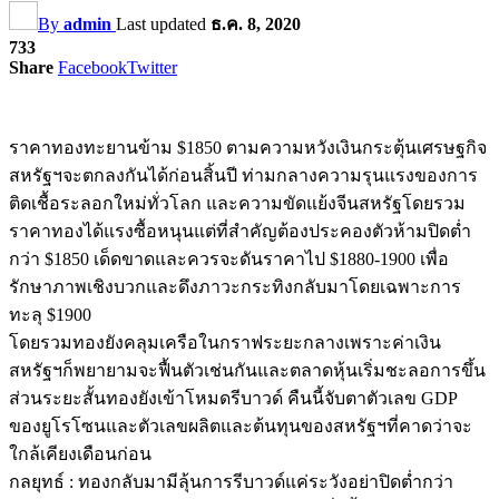
By
admin
Last updated
ธ.ค. 8, 2020
733
Share
Facebook
Twitter
ราคาทองทะยานข้าม $1850 ตามความหวังเงินกระตุ้นเศรษฐกิจ
สหรัฐฯจะตกลงกันได้ก่อนสิ้นปี ท่ามกลางความรุนแรงของการ
ติดเชื้อระลอกใหม่ทั่วโลก และความขัดแย้งจีนสหรัฐโดยรวม
ราคาทองได้แรงซื้อหนุนแต่ที่สำคัญต้องประคองตัวห้ามปิดต่ำ
กว่า $1850 เด็ดขาดและควรจะดันราคาไป $1880-1900 เพื่อ
รักษาภาพเชิงบวกและดึงภาวะกระทิงกลับมาโดยเฉพาะการ
ทะลุ $1900
โดยรวมทองยังคลุมเครือในกราฟระยะกลางเพราะค่าเงิน
สหรัฐฯก็พยายามจะฟื้นตัวเช่นกันและตลาดหุ้นเริ่มชะลอการขึ้น
ส่วนระยะสั้นทองยังเข้าโหมดรีบาวด์ คืนนี้จับตาตัวเลข GDP
ของยูโรโซนและตัวเลขผลิตและต้นทุนของสหรัฐฯที่คาดว่าจะ
ใกล้เคียงเดือนก่อน
กลยุทธ์ : ทองกลับมามีลุ้นการรีบาวด์แค่ระวังอย่าปิดต่ำกว่า