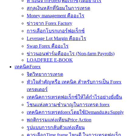
ทำเงินจากForex(ฟอเร็กซ์)ได้อย่างไร
สกุลเงินหลักที่นิยมในการเทรด
Money management คืออะไร
ข่าวจาก Forex Factory
การเลือกโบรกเกอร์ฟอเร็กซ์
Leverage Lot Margin คืออะไร
Swap Forex คืออะไร
ข่าวนอนฟาร์มคืออะไร (Non-farm Payrolls)
LOADFREE E-BOOK
เทคนิคForex
จิตวิทยาการเทรด
หัวใจสำคัญหรือ เทคนิค สำหรับการเป็น Forex
เทรดเดอร์
เทคนิคการเทรดฟอเร็กซ์ให้ได้กำไรอย่างยั่งยืน
โซนแห่งความชำนาญในการเทรด forex
เทคนิคการเทรดforexโดยใช้DemandและSupply
พฤติกรรมแท่งเทียนPrice Action
รูปแบบการกลับตัวแท่งเทียน
ควรเลือกTime frame ไหนดี ในการเทรดฟอเร็ก