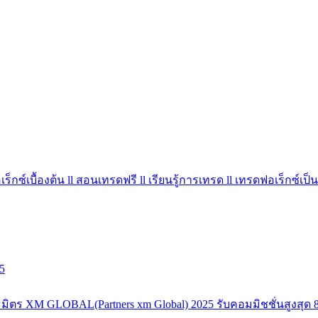
ร็กซ์เบื้องต้น ll สอนเทรดฟรี ll เรียนรู้การเทรด ll เทรดฟอเร็กซ์เป็น
5
มิตร XM GLOBAL(Partners xm Global) 2025 รับคอมมิชชั่นสูงสุด 8