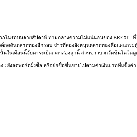
กในรอบหลายสัปดาห์ ท่ามกลางความไม่แน่นอนของ BREXIT ที่ไม่สา
บาวด์กดดันตลาดทองอีกรอบ ข่าวที่สองยังหนุนตลาดทองคือแผนกระตุ้
นั้นในเดือนนี้จับตาระเบิดเวลาสองลูกนี้ ส่วนข่าวบวกวัคซีนโควิดด
 ยังลดพอร์ตฝั่งซื้อ หรือย่อซื้อขึ้นขายไปตามค่าเงินบาทที่แข็ง