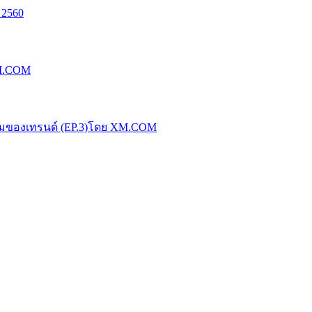
 2560
XM.COM
น้มของเทรนด์ (EP.3)โดย XM.COM