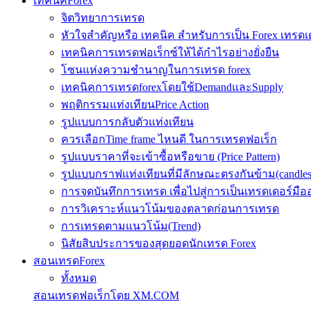
เทคนิคForex
จิตวิทยาการเทรด
หัวใจสำคัญหรือ เทคนิค สำหรับการเป็น Forex เทรดเ
เทคนิคการเทรดฟอเร็กซ์ให้ได้กำไรอย่างยั่งยืน
โซนแห่งความชำนาญในการเทรด forex
เทคนิคการเทรดforexโดยใช้DemandและSupply
พฤติกรรมแท่งเทียนPrice Action
รูปแบบการกลับตัวแท่งเทียน
ควรเลือกTime frame ไหนดี ในการเทรดฟอเร็ก
รูปแบบราคาที่จะเข้าซื้อหรือขาย (Price Pattern)
รูปแบบกราฟแท่งเทียนที่มีลักษณะตรงกันข้าม(candlesic
การจดบันทึกการเทรด เพื่อไปสู่การเป็นเทรดเดอร์มือ
การวิเคราะห์แนวโน้มของตลาดก่อนการเทรด
การเทรดตามแนวโน้ม(Trend)
นิสัยสิบประการของสุดยอดนักเทรด Forex
สอนเทรดForex
ทั้งหมด
สอนเทรดฟอเร็กโดย XM.COM