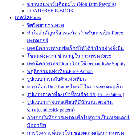
ข่าวนอนฟาร์มคืออะไร (Non-farm Payrolls)
LOADFREE E-BOOK
เทคนิคForex
จิตวิทยาการเทรด
หัวใจสำคัญหรือ เทคนิค สำหรับการเป็น Forex
เทรดเดอร์
เทคนิคการเทรดฟอเร็กซ์ให้ได้กำไรอย่างยั่งยืน
โซนแห่งความชำนาญในการเทรด forex
เทคนิคการเทรดforexโดยใช้DemandและSupply
พฤติกรรมแท่งเทียนPrice Action
รูปแบบการกลับตัวแท่งเทียน
ควรเลือกTime frame ไหนดี ในการเทรดฟอเร็ก
รูปแบบราคาที่จะเข้าซื้อหรือขาย (Price Pattern)
รูปแบบกราฟแท่งเทียนที่มีลักษณะตรงกัน
ข้าม(candlesick pattern)
การจดบันทึกการเทรด เพื่อไปสู่การเป็นเทรดเดอร์
มืออาชีพ
การวิเคราะห์แนวโน้มของตลาดก่อนการเทรด