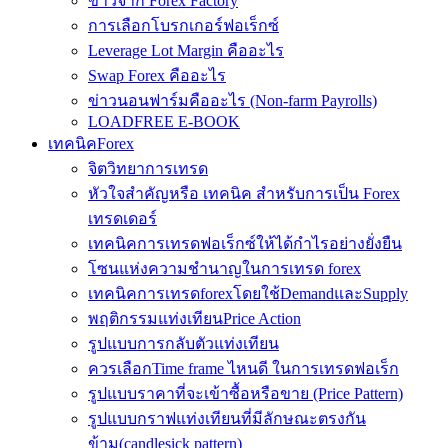
ข่าวจาก Forex Factory
การเลือกโบรกเกอร์ฟอเร็กซ์
Leverage Lot Margin คืออะไร
Swap Forex คืออะไร
ข่าวนอนฟาร์มคืออะไร (Non-farm Payrolls)
LOADFREE E-BOOK
เทคนิคForex
จิตวิทยาการเทรด
หัวใจสำคัญหรือ เทคนิค สำหรับการเป็น Forex
เทรดเดอร์
เทคนิคการเทรดฟอเร็กซ์ให้ได้กำไรอย่างยั่งยืน
โซนแห่งความชำนาญในการเทรด forex
เทคนิคการเทรดforexโดยใช้DemandและSupply
พฤติกรรมแท่งเทียนPrice Action
รูปแบบการกลับตัวแท่งเทียน
ควรเลือกTime frame ไหนดี ในการเทรดฟอเร็ก
รูปแบบราคาที่จะเข้าซื้อหรือขาย (Price Pattern)
รูปแบบกราฟแท่งเทียนที่มีลักษณะตรงกัน
ข้าม(candlesick pattern)