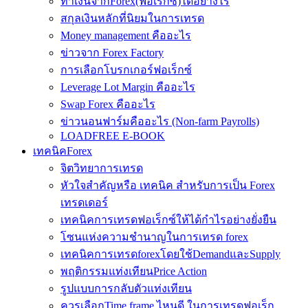
ทำเงินจากForex(ฟอเร็กซ์)ได้อย่างไร
สกุลเงินหลักที่นิยมในการเทรด
Money management คืออะไร
ข่าวจาก Forex Factory
การเลือกโบรกเกอร์ฟอเร็กซ์
Leverage Lot Margin คืออะไร
Swap Forex คืออะไร
ข่าวนอนฟาร์มคืออะไร (Non-farm Payrolls)
LOADFREE E-BOOK
เทคนิคForex
จิตวิทยาการเทรด
หัวใจสำคัญหรือ เทคนิค สำหรับการเป็น Forex
เทรดเดอร์
เทคนิคการเทรดฟอเร็กซ์ให้ได้กำไรอย่างยั่งยืน
โซนแห่งความชำนาญในการเทรด forex
เทคนิคการเทรดforexโดยใช้DemandและSupply
พฤติกรรมแท่งเทียนPrice Action
รูปแบบการกลับตัวแท่งเทียน
ควรเลือกTime frame ไหนดี ในการเทรดฟอเร็ก