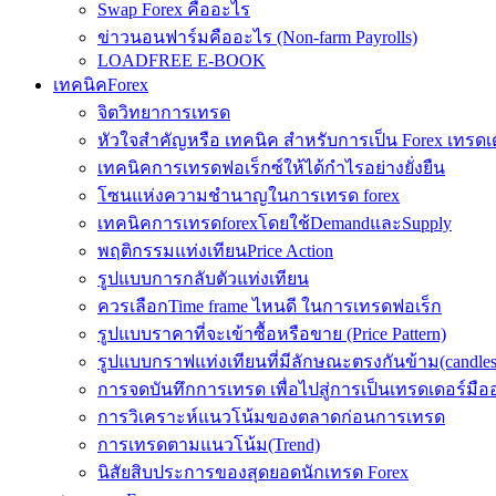
Swap Forex คืออะไร
ข่าวนอนฟาร์มคืออะไร (Non-farm Payrolls)
LOADFREE E-BOOK
เทคนิคForex
จิตวิทยาการเทรด
หัวใจสำคัญหรือ เทคนิค สำหรับการเป็น Forex เทรดเ
เทคนิคการเทรดฟอเร็กซ์ให้ได้กำไรอย่างยั่งยืน
โซนแห่งความชำนาญในการเทรด forex
เทคนิคการเทรดforexโดยใช้DemandและSupply
พฤติกรรมแท่งเทียนPrice Action
รูปแบบการกลับตัวแท่งเทียน
ควรเลือกTime frame ไหนดี ในการเทรดฟอเร็ก
รูปแบบราคาที่จะเข้าซื้อหรือขาย (Price Pattern)
รูปแบบกราฟแท่งเทียนที่มีลักษณะตรงกันข้าม(candlesic
การจดบันทึกการเทรด เพื่อไปสู่การเป็นเทรดเดอร์มือ
การวิเคราะห์แนวโน้มของตลาดก่อนการเทรด
การเทรดตามแนวโน้ม(Trend)
นิสัยสิบประการของสุดยอดนักเทรด Forex