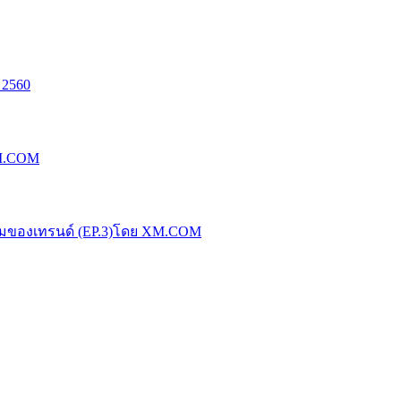
 2560
XM.COM
น้มของเทรนด์ (EP.3)โดย XM.COM