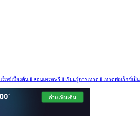
ร็กซ์เบื้องต้น ll สอนเทรดฟรี ll เรียนรู้การเทรด ll เทรดฟอเร็กซ์เป็น